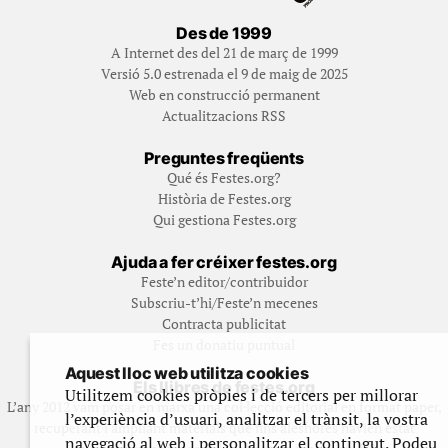
Des de 1999
A Internet des del 21 de març de 1999
Versió 5.0 estrenada el 9 de maig de 2025
Web en construcció permanent
Actualitzacions RSS
Preguntes freqüents
Qué és Festes.org?
Història de Festes.org
Qui gestiona Festes.org
Ajuda a fer créixer festes.org
Feste’n editor/contribuidor
Subscriu-t’hi/Feste’n mecenes
Contracta publicitat
Fes un donatiu puntual
Aquest lloc web utilitza cookies
Els llibres de festes.org
Utilitzem cookies pròpies i de tercers per millorar
L’any 2012 vam posar en marxa una col·lecció editorial en format paper,
l’experiència d’usuari, analitzar el trànsit, la vostra
recuperant i ampliant materials que fins aleshores havien estat
navegació al web i personalitzar el contingut. Podeu