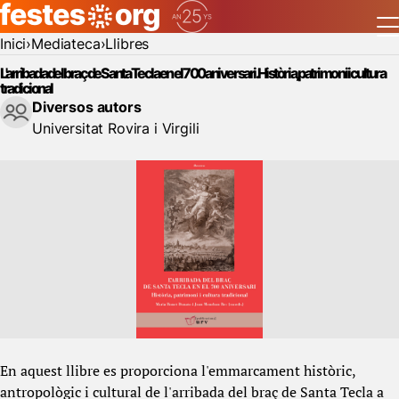
Inici
Mediateca
Llibres
L'arribada del braç de Santa Tecla en el 700 aniversari. Història, patrimoni i cultura
tradicional
Diversos autors
Universitat Rovira i Virgili
En aquest llibre es proporciona l'emmarcament històric,
antropològic i cultural de l'arribada del braç de Santa Tecla a