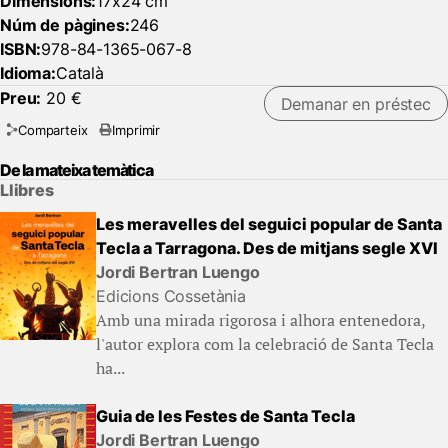
Dimensions:
17x24 cm
Núm de pàgines:
246
ISBN:
978-84-1365-067-8
Idioma:
Català
Preu:
20 €
Demanar en préstec
Comparteix
Imprimir
De la mateixa temàtica
Llibres
Les meravelles del seguici popular de Santa
Tecla a Tarragona. Des de mitjans segle XVI
Jordi Bertran Luengo
Edicions Cossetània
Amb una mirada rigorosa i alhora entenedora,
l'autor explora com la celebració de Santa Tecla
ha...
Guia de les Festes de Santa Tecla
Jordi Bertran Luengo