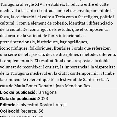
Tarragona al segle XIV i s'estableix la relació entre el culte
medieval a la santa i l'entrada amb el desenvolupament de la
festa, la celebració i el culte a Tecla com a fet religiós, polític i
cultural, i com a element de cohesió, identitat i diferenciació
de la ciutat. Del contingut dels estudis que el composen cal
destacar-ne la varietat de fonts intencionals i
preterintencionals, històriques, hagiogràfiques,
iconogràfiques, folklòriques, literàries i orals que refereixen
una sèrie de fets passats des de disciplines i mètodes diferents
i complementaris. El resultat final dona resposta a la doble
voluntat de reconèixer l'entitat, la importància i la vigorositat
de la Tarragona medieval en la ciutat contemporània, i també
la condició de referent que té la festivitat de Santa Tecla. A
cura de Maria Bonet Donato i Joan Menchon Bes.
Lloc de publicació:
Tarragona
Data de publicació:
2023
Editorial:
Universitat Rovira i Virgili
Col·lecció:
Recerca, 56