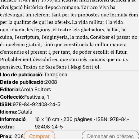
divulgació històrica d'època romana. Tàrraco Viva ha
esdevingut un referent tant per les propostes que formula com
per la qualitat de qui les ofereix. La vida militar i la vida
quotidiana, les legions, el teatre, els gladiadors, la llar, la
cuina, l'escriptura, l'enginyeria, la moda. Conèixer el passat no
és quelcom gratuït, sinó que constitueix la millor manera
d'entendre el present i, per tant, de poder escollir el futur.
Probablement descobrireu que sou més romans que no us
pensàveu. Textos de Sara Sans i Magí Seritjol.
Lloc de publicació:
Tarragona
Data de publicació:
2008
Editorial:
Arola Editors
Col·lecció:
Festivals, 1
ISBN:
978-84-92408-24-5
Idioma:
Català
Informació
16 x 16 cm · 230 pàgines · ISBN: 978-84-
extra:
92408-24-5
Preu:
20€
Comprar
Demanar en préstec