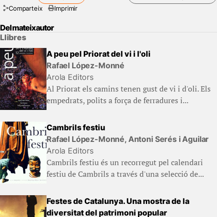
Comparteix
Imprimir
Del mateix autor
Llibres
A peu pel Priorat del vi i l'oli
Rafael López-Monné
Arola Editors
Al Priorat els camins tenen gust de vi i d'oli. Els
empedrats, polits a força de ferradures i...
Cambrils festiu
Rafael López-Monné, Antoni Serés i Aguilar
Arola Editors
Cambrils festiu és un recorregut pel calendari
festiu de Cambrils a través d'una selecció de...
Festes de Catalunya. Una mostra de la
diversitat del patrimoni popular