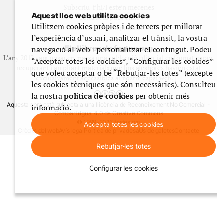
Subscriu-t’hi/Feste’n mecenes
Aquest lloc web utilitza cookies
Contracta publicitat
Utilitzem cookies pròpies i de tercers per millorar
Fes un donatiu puntual
l’experiència d’usuari, analitzar el trànsit, la vostra
Els llibres de festes.org
navegació al web i personalitzar el contingut. Podeu
L’any 2012 vam posar en marxa una col·lecció editorial en format paper,
“Acceptar totes les cookies”, “Configurar les cookies”
recuperant i ampliant materials que fins aleshores havien estat
que voleu acceptar o bé “Rebutjar-les totes” (excepte
exclusivament accessibles al nostre espai web. [+]
les cookies tècniques que són necessàries). Consulteu
la nostra
política de cookies
per obtenir més
Aquesta obra està subjecta a una llicència de Reconeixement No Comercial -
informació.
CompartirIgual 4.0 de Creative Commons
© 1999-2026 festes.org
Accepta totes les cookies
Crèdits del web
Avís legal
Política de privadesa
Ús de galetes
Contacte
Rebutjar-les totes
Configurar les cookies