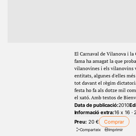
El Carnaval de Vilanova i la
fama ha amagat la que probab
vilanovines i els vilanovins
entitats, algunes d'elles mé
tot davant el règim dictatori
festa ho fa als dotze mil co
el xató. Amb textos de Bien
Data de publicació:
2010
Edi
Informació extra:
16 x 16 ·
Preu:
20 €
Comprar
Comparteix
Imprimir