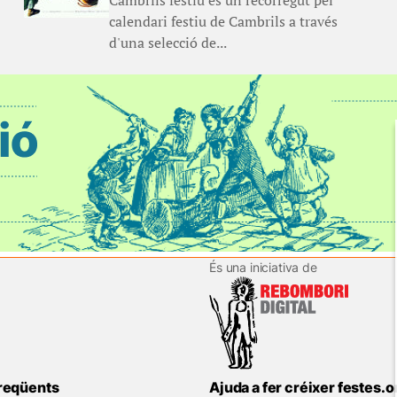
Cambrils festiu és un recorregut pel
calendari festiu de Cambrils a través
d'una selecció de...
És una iniciativa de
reqüents
Ajuda a fer créixer festes.o