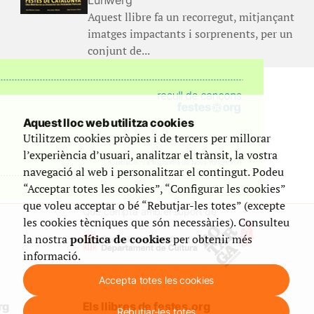
Lunwerg
Aquest llibre fa un recorregut, mitjançant
imatges impactants i sorprenents, per un
conjunt de...
Aquest lloc web utilitza cookies
Utilitzem cookies pròpies i de tercers per millorar
l’experiència d’usuari, analitzar el trànsit, la vostra
navegació al web i personalitzar el contingut. Podeu
“Acceptar totes les cookies”, “Configurar les cookies”
que voleu acceptar o bé “Rebutjar-les totes” (excepte
Que compta amb el suport de
les cookies tècniques que són necessàries). Consulteu
la nostra
política de cookies
per obtenir més
informació.
Accepta totes les cookies
rg
Els llibres de festes.org
Rebutjar-les totes