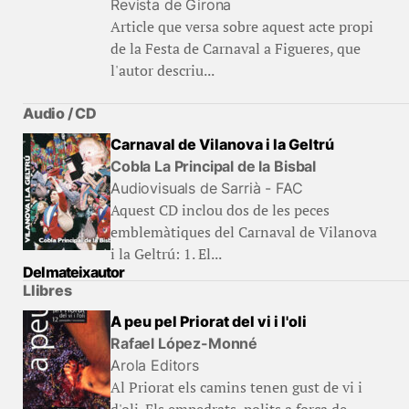
Revista de Girona
Article que versa sobre aquest acte propi
de la Festa de Carnaval a Figueres, que
l'autor descriu...
Audio / CD
Carnaval de Vilanova i la Geltrú
Cobla La Principal de la Bisbal
Audiovisuals de Sarrià - FAC
Aquest CD inclou dos de les peces
emblemàtiques del Carnaval de Vilanova
i la Geltrú: 1. El...
Del mateix autor
Llibres
A peu pel Priorat del vi i l'oli
Rafael López-Monné
Arola Editors
Al Priorat els camins tenen gust de vi i