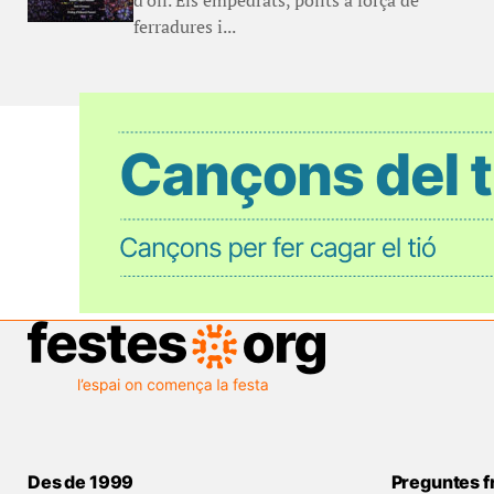
d'oli. Els empedrats, polits a força de
ferradures i...
Des de 1999
Preguntes f