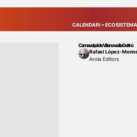
CALENDARI
ECOSISTEM
Mostra el submenú
Carnaval, el de Vilanova i la Geltrú
Rafael López-Monn
Arola Editors