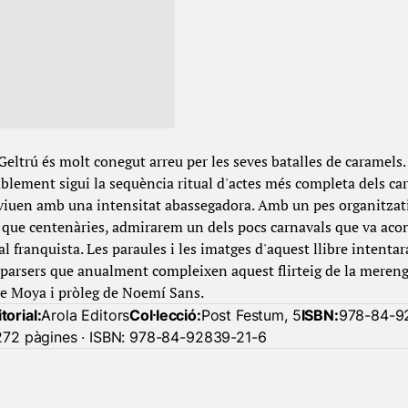
 Geltrú és molt conegut arreu per les seves batalles de caramel
lement sigui la sequència ritual d'actes més completa dels car
 viuen amb una intensitat abassegadora. Amb un pes organitzati
s que centenàries, admirarem un dels pocs carnavals que va aco
al franquista. Les paraules i les imatges d'aquest llibre intenta
mparsers que anualment compleixen aquest flirteig de la mereng
ve Moya i pròleg de Noemí Sans.
torial:
Arola Editors
Col·lecció:
Post Festum, 5
ISBN:
978-84-9
 272 pàgines · ISBN: 978-84-92839-21-6