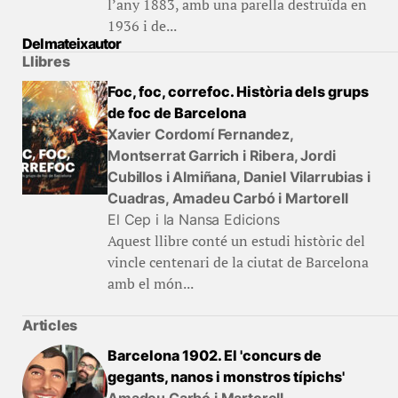
l’any 1883, amb una parella destruïda en
1936 i de...
Del mateix autor
Llibres
Foc, foc, correfoc. Història dels grups
de foc de Barcelona
Xavier Cordomí Fernandez,
Montserrat Garrich i Ribera, Jordi
Cubillos i Almiñana, Daniel Vilarrubias i
Cuadras, Amadeu Carbó i Martorell
El Cep i la Nansa Edicions
Aquest llibre conté un estudi històric del
vincle centenari de la ciutat de Barcelona
amb el món...
Articles
Barcelona 1902. El 'concurs de
gegants, nanos i monstros típichs'