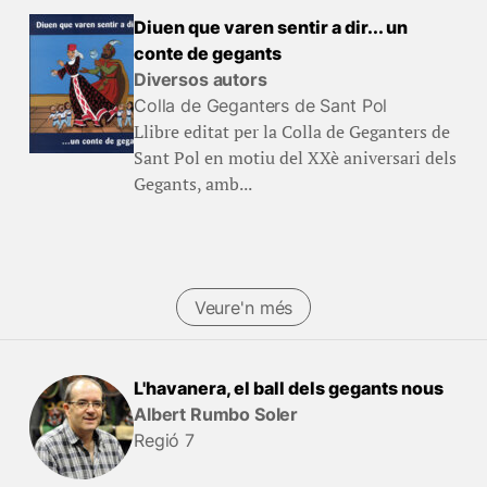
Diuen que varen sentir a dir... un
conte de gegants
Diversos autors
Colla de Geganters de Sant Pol
Llibre editat per la Colla de Geganters de
Sant Pol en motiu del XXè aniversari dels
Gegants, amb...
Veure'n més
L'havanera, el ball dels gegants nous
Albert Rumbo Soler
Regió 7