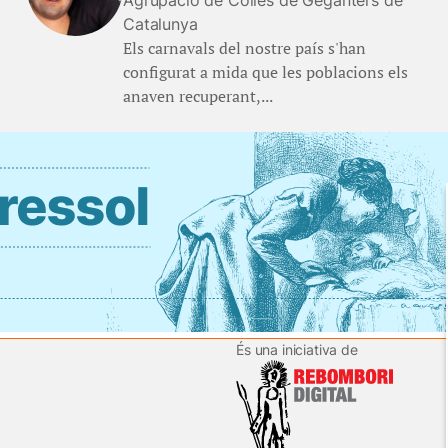
Agrupació de Colles de Geganters de
Catalunya
Els carnavals del nostre país s'han
configurat a mida que les poblacions els
anaven recuperant,...
És una iniciativa de