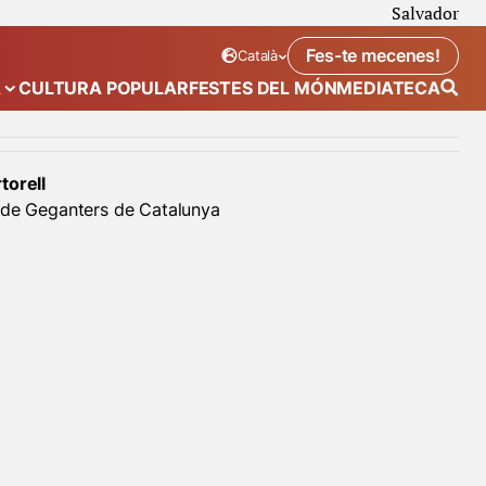
Salvador
Fes-te mecenes!
Català
Idioma seleccionat:
. Canviar idioma
A
CULTURA POPULAR
FESTES DEL MÓN
MEDIATECA
 de “Calendari”
Mostra el submenú de “Ecosistema”
torell
 de Geganters de Catalunya