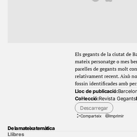
Els gegants de la ciutat de 
mateix personatge o mes ben
parelles de gegants molt con
relativament recent. Això no
fossin identificades amb per
Lloc de publicació:
Barcelo
Col·lecció:
Revista Gegants
Descarregar
Comparteix
Imprimir
De la mateixa temàtica
Llibres