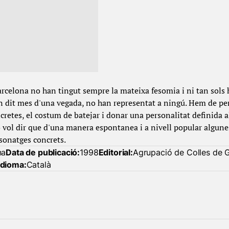
Barcelona no han tingut sempre la mateixa fesomia i ni tan sols
 dit mes d'una vegada, no han representat a ningú. Hem de pen
cretes, el costum de batejar i donar una personalitat definida 
 vol dir que d'una manera espontanea i a nivell popular algunes
sonatges concrets.
na
Data de publicació:
1998
Editorial:
Agrupació de Colles de 
Idioma:
Català