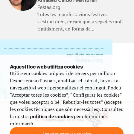
Amadeu Carbó i Martorell
Festes.org
Totes les manifestacions festives
s'estructuren, encara que a vegades molt
tímidament, en forma de...
Aquest lloc web utilitza cookies
Utilitzem cookies pròpies i de tercers per millorar
l’experiència d’usuari, analitzar el trànsit, la vostra
navegació al web i personalitzar el contingut. Podeu
“Acceptar totes les cookies”, “Configurar les cookies”
que voleu acceptar o bé “Rebutjar-les totes” (excepte
Que compta amb el suport de
les cookies tècniques que són necessàries). Consulteu
la nostra
política de cookies
per obtenir més
informació.
Accepta totes les cookies