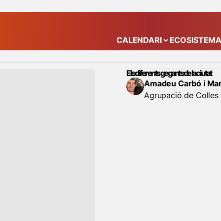
CALENDARI
ECOSISTEM
Mostra el submenú
Els diferents gegants de la ciutat
Amadeu Carbó i Mar
Agrupació de Colles