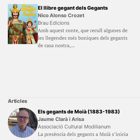
El llibre gegant dels Gegants
Nico Alonso Crozet
Brau Edicions
Amb aquest conte, que recull algunes de
les llegendes més boniques dels gegants
de casa nostra,...
Articles
Els gegants de Moià (1883-1983)
Jaume Clarà i Arisa
Associació Cultural Modilianum
La presència dels gegants a Moià s’inicia