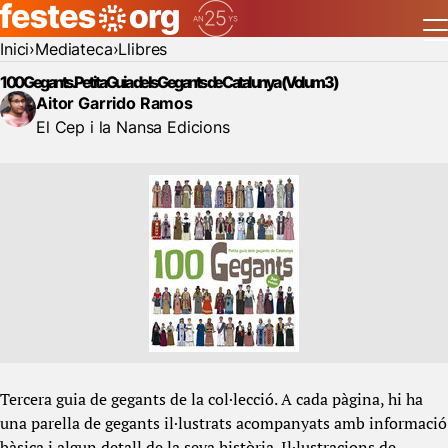
Inici
Mediateca
Llibres
100 Gegants. Petita Guia dels Gegants de Catalunya (Volum 3)
Aitor Garrido Ramos
El Cep i la Nansa Edicions
Tercera guia de gegants de la col·lecció. A cada pàgina, hi ha
una parella de gegants il·lustrats acompanyats amb informació
bàsica i algun detall de la seva història. Il·lustracions de