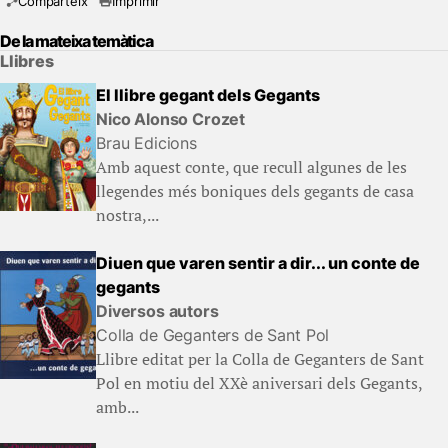
Comparteix
Imprimir
De la mateixa temàtica
Llibres
El llibre gegant dels Gegants
Nico Alonso Crozet
Brau Edicions
Amb aquest conte, que recull algunes de les
llegendes més boniques dels gegants de casa
nostra,...
Diuen que varen sentir a dir... un conte de
gegants
Diversos autors
Colla de Geganters de Sant Pol
Llibre editat per la Colla de Geganters de Sant
Pol en motiu del XXè aniversari dels Gegants,
amb...