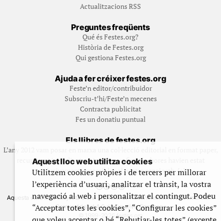
Actualitzacions RSS
Preguntes freqüents
Qué és Festes.org?
Història de Festes.org
Qui gestiona Festes.org
Ajuda a fer créixer festes.org
Feste’n editor/contribuidor
Subscriu-t’hi/Feste’n mecenes
Contracta publicitat
Fes un donatiu puntual
Els llibres de festes.org
L’any 2012 vam posar en marxa una col·lecció editorial en format paper,
recuperant i ampliant materials que fins aleshores havien estat
Aquest lloc web utilitza cookies
exclusivament accessibles al nostre espai web. [+]
Utilitzem cookies pròpies i de tercers per millorar
l’experiència d’usuari, analitzar el trànsit, la vostra
navegació al web i personalitzar el contingut. Podeu
Aquesta obra està subjecta a una llicència de Reconeixement No Comercial -
“Acceptar totes les cookies”, “Configurar les cookies”
CompartirIgual 4.0 de Creative Commons
© 1999-2026 festes.org
que voleu acceptar o bé “Rebutjar-les totes” (excepte