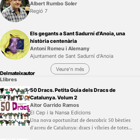
Albert Rumbo Soler
Regió 7
Els gegants a Sant Sadurní d'Anoia, una
història centenària
Antoni Romeu i Alemany
Ajuntament de Sant Sadurní d'Anoia
Veure'n més
Del mateix autor
Llibres
50 Dracs. Petita Guia dels Dracs de
Catalunya. Volum 2
Aitor Garrido Ramos
El Cep i la Nansa Edicions
Una nova oportunitat de descobrir 50 bèsties
d'arreu de Catalunya: dracs i víbries de totes...