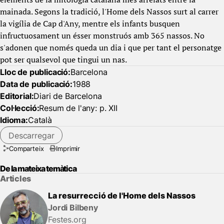
mainada. Segons la tradició, l'Home dels Nassos surt al carrer
la vigília de Cap d'Any, mentre els infants busquen
infructuosament un ésser monstruós amb 365 nassos. No
s'adonen que només queda un dia i que per tant el personatge
pot ser qualsevol que tingui un nas.
Lloc de publicació:
Barcelona
Data de publicació:
1988
Editorial:
Diari de Barcelona
Col·lecció:
Resum de l'any: p. XII
Idioma:
Català
Descarregar
Comparteix
Imprimir
De la mateixa temàtica
Articles
La resurrecció de l'Home dels Nassos
Jordi Bilbeny
Festes.org