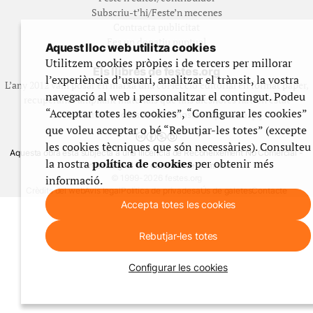
Subscriu-t’hi/Feste’n mecenes
Contracta publicitat
Fes un donatiu puntual
Aquest lloc web utilitza cookies
Utilitzem cookies pròpies i de tercers per millorar
Els llibres de festes.org
l’experiència d’usuari, analitzar el trànsit, la vostra
L’any 2012 vam posar en marxa una col·lecció editorial en format paper,
navegació al web i personalitzar el contingut. Podeu
recuperant i ampliant materials que fins aleshores havien estat
“Acceptar totes les cookies”, “Configurar les cookies”
exclusivament accessibles al nostre espai web. [+]
que voleu acceptar o bé “Rebutjar-les totes” (excepte
les cookies tècniques que són necessàries). Consulteu
Aquesta obra està subjecta a una llicència de Reconeixement No Comercial -
la nostra
política de cookies
per obtenir més
CompartirIgual 4.0 de Creative Commons
informació.
© 1999-2026 festes.org
Crèdits del web
Avís legal
Política de privadesa
Ús de galetes
Contacte
Accepta totes les cookies
Rebutjar-les totes
Configurar les cookies