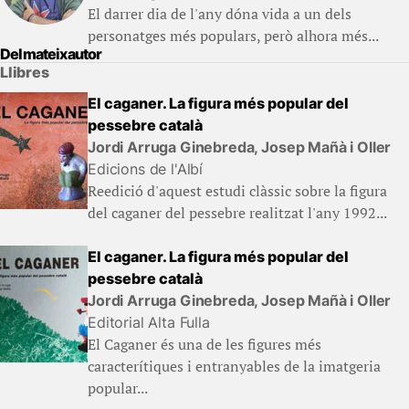
El darrer dia de l'any dóna vida a un dels
personatges més populars, però alhora més...
Del mateix autor
Llibres
El caganer. La figura més popular del
pessebre català
Jordi Arruga Ginebreda, Josep Mañà i Oller
Edicions de l'Albí
Reedició d'aquest estudi clàssic sobre la figura
del caganer del pessebre realitzat l'any 1992...
El caganer. La figura més popular del
pessebre català
Jordi Arruga Ginebreda, Josep Mañà i Oller
Editorial Alta Fulla
El Caganer és una de les figures més
caracterítiques i entranyables de la imatgeria
popular...