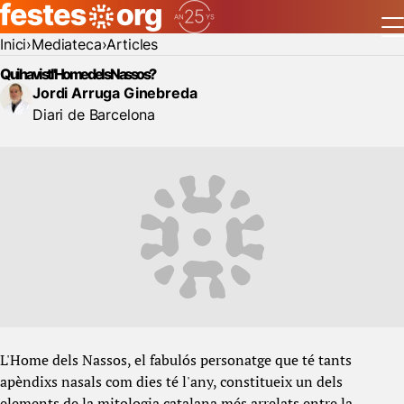
Inici
Mediateca
Articles
Qui ha vist l'Home dels Nassos?
Jordi Arruga Ginebreda
Diari de Barcelona
L'Home dels Nassos, el fabulós personatge que té tants
apèndixs nasals com dies té l'any, constitueix un dels
elements de la mitologia catalana més arrelats entre la