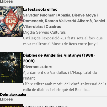
Llibres
La festa sota el foc
Salvador Palomar i Abadia, Bienve Moya i
Domenech, Ramon Vallverdú Albornà, Daniel
Vilarrubias i Cuadras
Migdia Serveis Culturals
Catàleg de l'exposició «La festa sota el foc» que
es va realitzar al Museu de Reus entre juny i...
Diables de Vandellòs, vint anys (1988-
2008)
Diversos autors
Ajuntament de Vandellòs i L'Hospitalet de
l'Infant
Llibre editat amb motiu del vintè aniversari de la
colla de diables i el cinquè del Boc -la...
Del mateix autor
Llibres