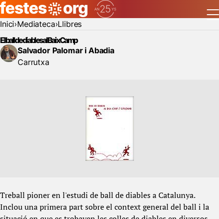
Inici
Mediateca
Llibres
El ball de diables al Baix Camp
Salvador Palomar i Abadia
Carrutxa
Treball pioner en l'estudi de ball de diables a Catalunya.
Inclou una primera part sobre el context general del ball i la
situació en que es trobaven les colles de diables en diversos