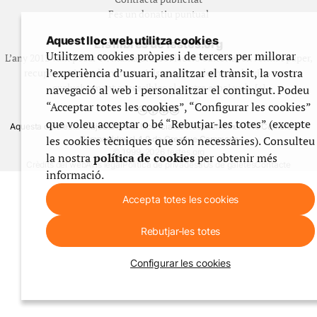
Fes un donatiu puntual
Aquest lloc web utilitza cookies
Els llibres de festes.org
Utilitzem cookies pròpies i de tercers per millorar
L’any 2012 vam posar en marxa una col·lecció editorial en format paper,
l’experiència d’usuari, analitzar el trànsit, la vostra
recuperant i ampliant materials que fins aleshores havien estat
exclusivament accessibles al nostre espai web. [+]
navegació al web i personalitzar el contingut. Podeu
“Acceptar totes les cookies”, “Configurar les cookies”
que voleu acceptar o bé “Rebutjar-les totes” (excepte
Aquesta obra està subjecta a una llicència de Reconeixement No Comercial -
les cookies tècniques que són necessàries). Consulteu
CompartirIgual 4.0 de Creative Commons
© 1999-2026 festes.org
la nostra
política de cookies
per obtenir més
Crèdits del web
Avís legal
Política de privadesa
Ús de galetes
Contacte
informació.
Accepta totes les cookies
Rebutjar-les totes
Configurar les cookies