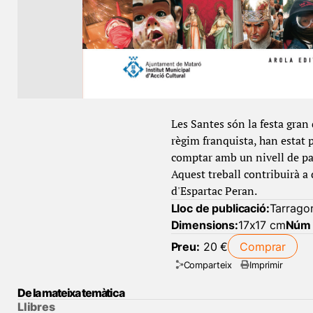
Les Santes són la festa gran 
règim franquista, han estat p
comptar amb un nivell de pa
Aquest treball contribuirà a 
d'Espartac Peran.
Lloc de publicació:
Tarrago
Dimensions:
17x17 cm
Núm 
Preu:
20 €
Comprar
Comparteix
Imprimir
De la mateixa temàtica
Llibres