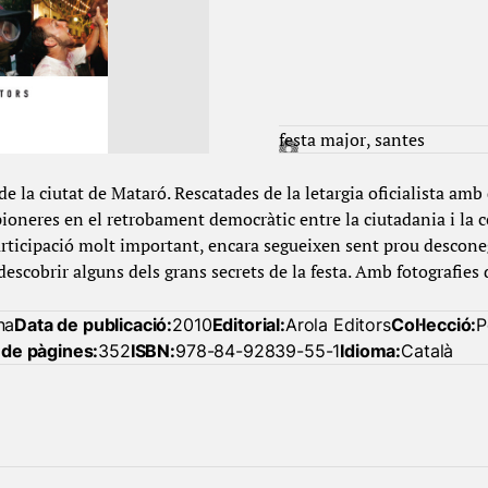
festa major
santes
de la ciutat de Mataró. Rescatades de la letargia oficialista amb
ioneres en el retrobament democràtic entre la ciutadania i la ce
rticipació molt important, encara segueixen sent prou desconeg
descobrir alguns dels grans secrets de la festa. Amb fotografies
na
Data de publicació:
2010
Editorial:
Arola Editors
Col·lecció:
P
de pàgines:
352
ISBN:
978-84-92839-55-1
Idioma:
Català