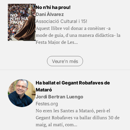
No n'hi ha prou!
Dani Àlvarez
Associació Cultural i 15!
Aquest llibre vol donar a conèixer -a
mode de guia, d'una manera didàctica- la
Festa Major de Les...
Veure'n més
Ha ballat el Gegant Robafaves de
Mataró
Jordi Bertran Luengo
Festes.org
No eren les Santes a Mataró, però el
Gegant Robafaves va ballar dilluns 30 de
maig, al matí, com...