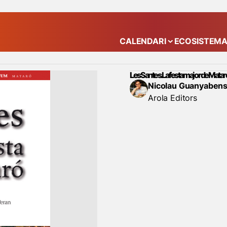
CALENDARI
ECOSISTEM
Mostra el submenú
Les Santes. La festa major de Matar
Nicolau Guanyabens 
Arola Editors