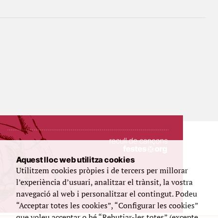
Aquest lloc web utilitza cookies
Utilitzem cookies pròpies i de tercers per millorar
l’experiència d’usuari, analitzar el trànsit, la vostra
navegació al web i personalitzar el contingut. Podeu
“Acceptar totes les cookies”, “Configurar les cookies”
que voleu acceptar o bé “Rebutjar-les totes” (excepte