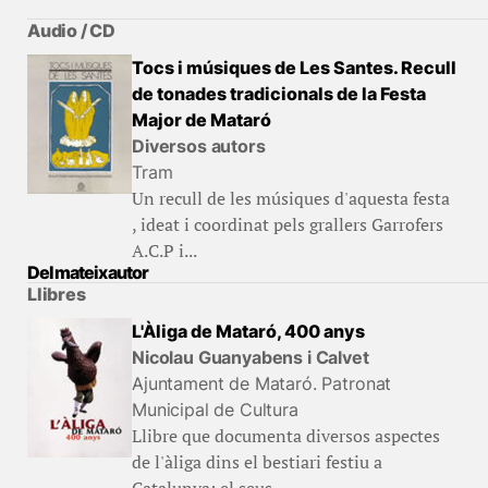
Audio / CD
Tocs i músiques de Les Santes. Recull
de tonades tradicionals de la Festa
Major de Mataró
Diversos autors
Tram
Un recull de les músiques d'aquesta festa
, ideat i coordinat pels grallers Garrofers
A.C.P i...
Del mateix autor
Llibres
L'Àliga de Mataró, 400 anys
Nicolau Guanyabens i Calvet
Ajuntament de Mataró. Patronat
Municipal de Cultura
Llibre que documenta diversos aspectes
de l'àliga dins el bestiari festiu a