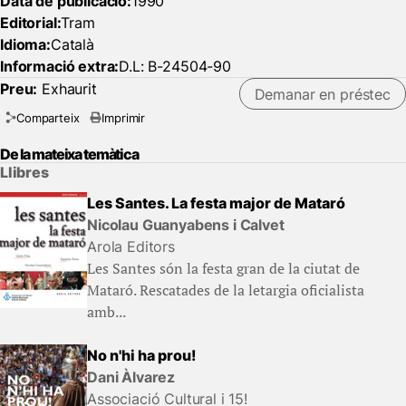
Data de publicació:
1990
Editorial:
Tram
Idioma:
Català
Informació extra:
D.L: B-24504-90
Preu:
Exhaurit
Demanar en préstec
Comparteix
Imprimir
De la mateixa temàtica
Llibres
Les Santes. La festa major de Mataró
Nicolau Guanyabens i Calvet
Arola Editors
Les Santes són la festa gran de la ciutat de
Mataró. Rescatades de la letargia oficialista
amb...
No n'hi ha prou!
Dani Àlvarez
Associació Cultural i 15!