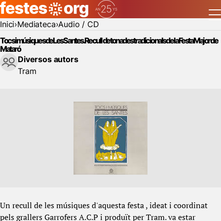
Inici
Mediateca
Audio / CD
Tocs i músiques de Les Santes. Recull de tonades tradicionals de la Festa Major de
Mataró
Diversos autors
Tram
Un recull de les músiques d'aquesta festa , ideat i coordinat
pels grallers Garrofers A.C.P i produït per Tram. va estar