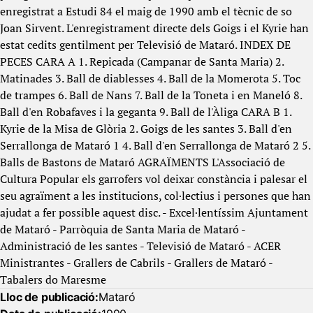
enregistrat a Estudi 84 el maig de 1990 amb el tècnic de so
Joan Sirvent. L'enregistrament directe dels Goigs i el Kyrie han
estat cedits gentilment per Televisió de Mataró. INDEX DE
PECES CARA A 1. Repicada (Campanar de Santa Maria) 2.
Matinades 3. Ball de diablesses 4. Ball de la Momerota 5. Toc
de trampes 6. Ball de Nans 7. Ball de la Toneta i en Maneló 8.
Ball d'en Robafaves i la geganta 9. Ball de l'Àliga CARA B 1.
Kyrie de la Misa de Glòria 2. Goigs de les santes 3. Ball d'en
Serrallonga de Mataró 1 4. Ball d'en Serrallonga de Mataró 2 5.
Balls de Bastons de Mataró AGRAÏMENTS L'Associació de
Cultura Popular els garrofers vol deixar constància i palesar el
seu agraïment a les institucions, col·lectius i persones que han
ajudat a fer possible aquest disc. - Excel·lentíssim Ajuntament
de Mataró - Parròquia de Santa Maria de Mataró -
Administració de les santes - Televisió de Mataró - ACER
Ministrantes - Grallers de Cabrils - Grallers de Mataró -
Tabalers do Maresme
Lloc de publicació:
Mataró