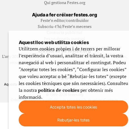
Qui gestiona Festes.org
Ajuda a fer créixer festes.org
Feste’n editor/contribuidor
Subscriu-t’hi/Feste’n mecenes
Contracta publicitat
Fes un donatiu puntual
Aquest lloc web utilitza cookies
Utilitzem cookies pròpies i de tercers per millorar
Els llibres de festes.org
l’experiència d’usuari, analitzar el trànsit, la vostra
L’any 2012 vam posar en marxa una col·lecció editorial en format paper,
navegació al web i personalitzar el contingut. Podeu
recuperant i ampliant materials que fins aleshores havien estat
exclusivament accessibles al nostre espai web. [+]
“Acceptar totes les cookies”, “Configurar les cookies”
que voleu acceptar o bé “Rebutjar-les totes” (excepte
les cookies tècniques que són necessàries). Consulteu
Aquesta obra està subjecta a una llicència de Reconeixement No Comercial -
la nostra
política de cookies
per obtenir més
CompartirIgual 4.0 de Creative Commons
© 1999-2026 festes.org
informació.
Crèdits del web
Avís legal
Política de privadesa
Ús de galetes
Contacte
Accepta totes les cookies
Rebutjar-les totes