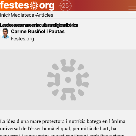
Inici
Mediateca
Articles
Les deesses mare en la cultura religiosa ibèrica
Carme Rusiñol i Pautas
Festes.org
La idea d'una mare protectora i nutrícia batega en l'ànima
universal de l'ésser humà el qual, per mitjà de l'art, ha
expressat i representat aquest sentiment amb figuracions