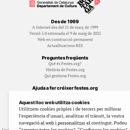
Des de 1999
A Internet des del 21 de març de 1999
Versió 5.0 estrenada el 9 de maig de 2025
Web en construcció permanent
Actualitzacions RSS
Preguntes freqüents
Qué és Festes.org?
Història de Festes.org
Qui gestiona Festes.org
Ajuda a fer créixer festes.org
Feste’n editor/contribuidor
Subscriu-t’hi/Feste’n mecenes
Aquest lloc web utilitza cookies
Contracta publicitat
Utilitzem cookies pròpies i de tercers per millorar
Fes un donatiu puntual
l’experiència d’usuari, analitzar el trànsit, la vostra
navegació al web i personalitzar el contingut. Podeu
Els llibres de festes.org
“Acceptar totes les cookies”, “Configurar les cookies”
L’any 2012 vam posar en marxa una col·lecció editorial en format paper,