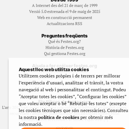
A Internet des del 21 de març de 1999
Versió 5.0 estrenada el 9 de maig de 2025
Web en construcció permanent
Actualitzacions RSS
Preguntes freqüents
Qué és Festes.org?
Història de Festes.org
Qui gestiona Festes.org
Ajuda a fer créixer festes.org
Aquest lloc web utilitza cookies
Feste’n editor/contribuidor
Utilitzem cookies pròpies i de tercers per millorar
Subscriu-t’hi/Feste’n mecenes
l’experiència d’usuari, analitzar el trànsit, la vostra
Contracta publicitat
navegació al web i personalitzar el contingut. Podeu
Fes un donatiu puntual
“Acceptar totes les cookies”, “Configurar les cookies”
Els llibres de festes.org
que voleu acceptar o bé “Rebutjar-les totes” (excepte
L’any 2012 vam posar en marxa una col·lecció editorial en format paper,
les cookies tècniques que són necessàries). Consulteu
recuperant i ampliant materials que fins aleshores havien estat
la nostra
política de cookies
per obtenir més
exclusivament accessibles al nostre espai web. [+]
informació.