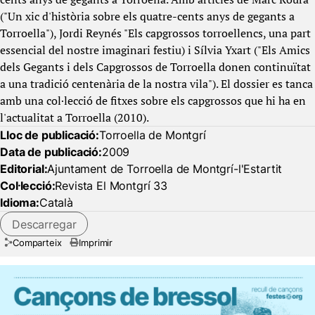
("Un xic d'història sobre els quatre-cents anys de gegants a
Torroella"), Jordi Reynés "Els capgrossos torroellencs, una part
essencial del nostre imaginari festiu) i Sílvia Yxart ("Els Amics
dels Gegants i dels Capgrossos de Torroella donen continuïtat
a una tradició centenària de la nostra vila"). El dossier es tanca
amb una col·lecció de fitxes sobre els capgrossos que hi ha en
l'actualitat a Torroella (2010).
Lloc de publicació:
Torroella de Montgrí
Data de publicació:
2009
Editorial:
Ajuntament de Torroella de Montgrí-l'Estartit
Col·lecció:
Revista El Montgrí 33
Idioma:
Català
Descarregar
Comparteix
Imprimir