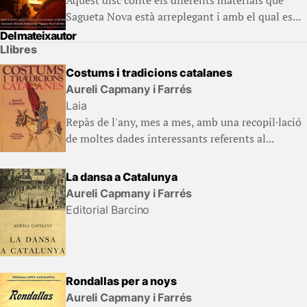
Aquest disc conté els diferents materials que
Sagueta Nova està arreplegant i amb el qual es...
Del mateix autor
Llibres
Costums i tradicions catalanes
Aureli Capmany i Farrés
Laia
Repàs de l'any, mes a mes, amb una recopil·lació
de moltes dades interessants referents al...
La dansa a Catalunya
Aureli Capmany i Farrés
Editorial Barcino
Rondallas per a noys
Aureli Capmany i Farrés