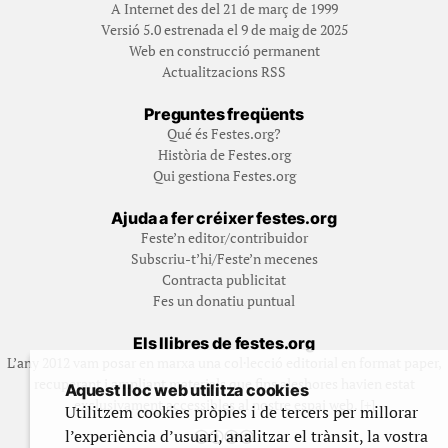
A Internet des del 21 de març de 1999
Versió 5.0 estrenada el 9 de maig de 2025
Web en construcció permanent
Actualitzacions RSS
Preguntes freqüents
Qué és Festes.org?
Història de Festes.org
Qui gestiona Festes.org
Ajuda a fer créixer festes.org
Feste’n editor/contribuidor
Subscriu-t’hi/Feste’n mecenes
Contracta publicitat
Fes un donatiu puntual
Els llibres de festes.org
L’any 2012 vam posar en marxa una col·lecció editorial en format paper,
recuperant i ampliant materials que fins aleshores havien estat
Aquest lloc web utilitza cookies
exclusivament accessibles al nostre espai web. [+]
Utilitzem cookies pròpies i de tercers per millorar
l’experiència d’usuari, analitzar el trànsit, la vostra