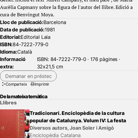
Aurèlia Capmany sobre la figura de l'autor del llibre. Edició a
cura de Benvingut Moya.
Lloc de publicació:
Barcelona
Data de publicació:
1981
Editorial:
Editorial Laia
ISBN:
84-7222-779-0
Idioma:
Català
Informació
ISBN: 84-7222-779-0 · 176 pàgines ·
extra:
32x21,5 cm
Demanar en préstec
Comparteix
Imprimir
De la mateixa temàtica
Llibres
Tradicionari. Enciclopèdia de la cultura
popular de Catalunya. Volum IV: La festa
Diversos autors, Joan Soler i Amigó
Enciclopèdia Catalana