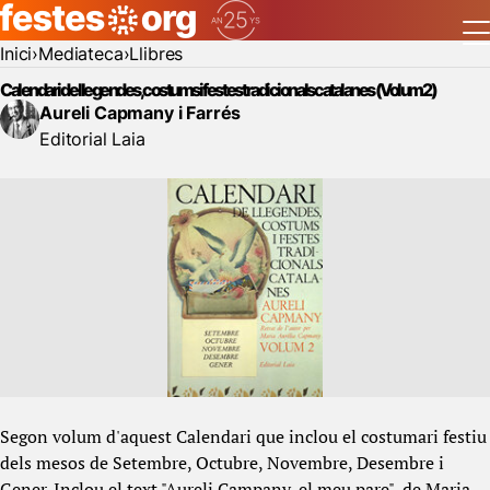
Inici
Mediateca
Llibres
Calendari de llegendes, costums i festes tradicionals catalanes (Volum 2)
Aureli Capmany i Farrés
Editorial Laia
Segon volum d'aquest Calendari que inclou el costumari festiu
dels mesos de Setembre, Octubre, Novembre, Desembre i
Gener. Inclou el text "Aureli Campany, el meu pare", de Maria