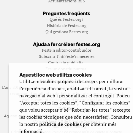
Actualitzacions RSS
Preguntes freqüents
Qué és Festes.org?
Història de Festes.org
Qui gestiona Festes.org
Ajuda a fer créixer festes.org
Feste’n editor/contribuidor
Subscriu-t’hi/Feste’n mecenes
Contracta publicitat
Fes un donatiu puntual
Aquest lloc web utilitza cookies
Utilitzem cookies pròpies i de tercers per millorar
Els llibres de festes.org
L’any 2012 vam posar en marxa una col·lecció editorial en format paper,
l’experiència d’usuari, analitzar el trànsit, la vostra
recuperant i ampliant materials que fins aleshores havien estat
navegació al web i personalitzar el contingut. Podeu
exclusivament accessibles al nostre espai web. [+]
“Acceptar totes les cookies”, “Configurar les cookies”
que voleu acceptar o bé “Rebutjar-les totes” (excepte
les cookies tècniques que són necessàries). Consulteu
Aquesta obra està subjecta a una llicència de Reconeixement No Comercial -
CompartirIgual 4.0 de Creative Commons
la nostra
política de cookies
per obtenir més
© 1999-2026 festes.org
informació.
Crèdits del web
Avís legal
Política de privadesa
Ús de galetes
Contacte