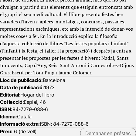
divulgar, a partir d'uns elements que estiguin entroncats amb
el grup i el seu medi cultural. El llibre presenta festes ben
variades d'hivern: aplecs, muntatges, concursos, passades,
representacions escèniques, etc amb la intenció de donar-vos
moltes coses a fer. En la introducció explica la filosofia
d'aquesta col·lecció de llibres "Les festes populars i l'infant"
(l'infant i la festa, el taller i la preparació) i després ja entra a
presentar les propostes per les festes d'hivern: Nadal, Sants
Innocents, Cap d'Any, Reis, Sant Antoni i Carnestoltes-Dijous
Gras. Escrit per Toni Puig i Jaume Colomer.
Lloc de publicació:
Barcelona
Data de publicació:
1973
Editorial:
Hogar del libro
Col·lecció:
Esplai, 46
ISBN:
84-7279-088-6
Idioma:
Català
Informació extra:
ISBN: 84-7279-088-6
Preu:
6 (de vell)
Demanar en préstec