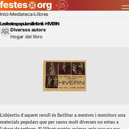
Inici
Mediateca
Llibres
Les festes populars i l'infant I.- HIVERN
Diversos autors
Hogar del libro
L'objectiu d'aquest recull és facilitar a mestres i monitors una
materials populars que per raons molt diverses no estan a
l'abast de tothom. El llibret pretén animar, més que no pas