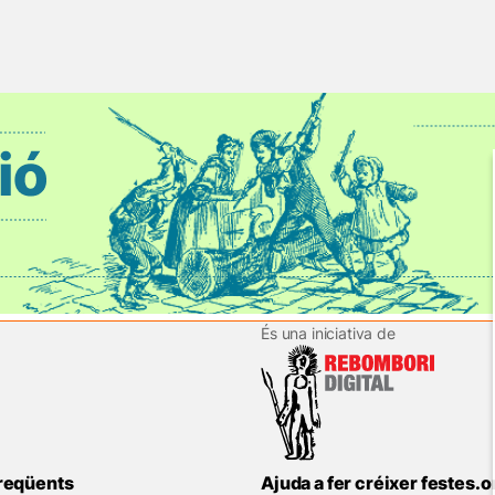
És una iniciativa de
reqüents
Ajuda a fer créixer festes.o