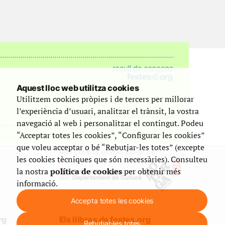
Aquest lloc web utilitza cookies
Utilitzem cookies pròpies i de tercers per millorar
l’experiència d’usuari, analitzar el trànsit, la vostra
navegació al web i personalitzar el contingut. Podeu
“Acceptar totes les cookies”, “Configurar les cookies”
que voleu acceptar o bé “Rebutjar-les totes” (excepte
Que compta amb el suport de
les cookies tècniques que són necessàries). Consulteu
la nostra
política de cookies
per obtenir més
informació.
Accepta totes les cookies
rg
Els llibres de festes.org
Rebutjar-les totes