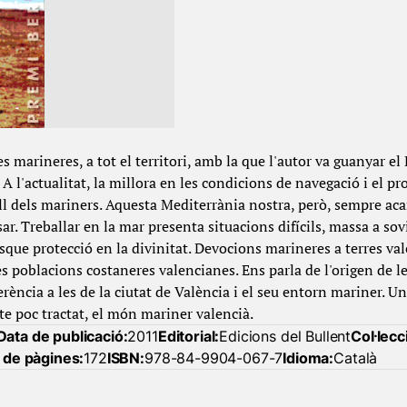
es marineres, a tot el territori, amb la que l'autor va guanyar 
. A l'actualitat, la millora en les condicions de navegació i el pr
ball dels mariners. Aquesta Mediterrània nostra, però, sempre ac
sar. Treballar en la mar presenta situacions difícils, massa a so
sque protecció en la divinitat. Devocions marineres a terres v
les poblacions costaneres valencianes. Ens parla de l'origen de 
ferència a les de la ciutat de València i el seu entorn mariner. Un
te poc tractat, el món mariner valencià.
Data de publicació:
2011
Editorial:
Edicions del Bullent
Col·lecc
de pàgines:
172
ISBN:
978-84-9904-067-7
Idioma:
Català