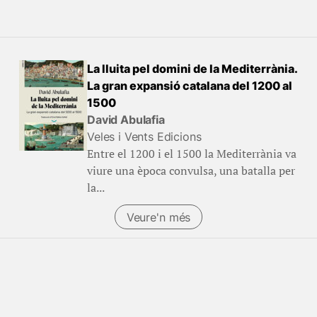
La lluita pel domini de la Mediterrània.
La gran expansió catalana del 1200 al
1500
David Abulafia
Veles i Vents Edicions
Entre el 1200 i el 1500 la Mediterrània va
viure una època convulsa, una batalla per
la...
Veure'n més