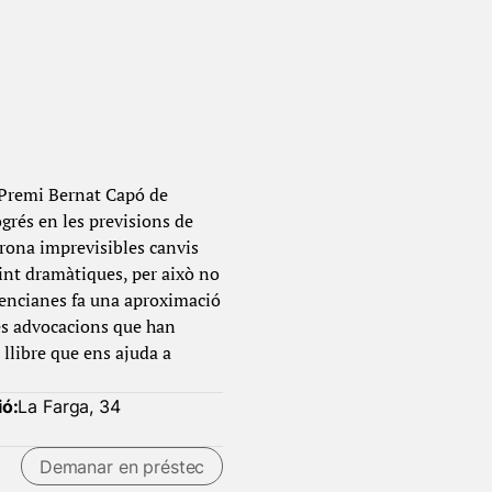
el Premi Bernat Capó de
ogrés en les previsions de
arona imprevisibles canvis
vint dramàtiques, per això no
alencianes fa una aproximació
les advocacions que han
 llibre que ens ajuda a
ió:
La Farga, 34
Demanar en préstec