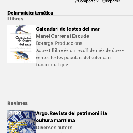
Comparteix
Imprimir
De la mateixa temàtica
Llibres
Calendari de festes del mar
Manel Carrera i Escudé
Botarga Produccions
Aquest llibre és un recull de més de dues-
centes festes populars del calendari
tradicional que...
Revistes
Argo. Revista del patrimoni i la
cultura marítima
Diversos autors