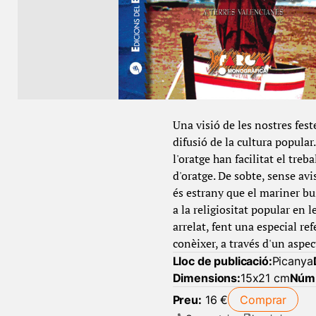
Una visió de les nostres fest
difusió de la cultura popular
l'oratge han facilitat el tre
d'oratge. De sobte, sense avi
és estrany que el mariner bu
a la religiositat popular en 
arrelat, fent una especial re
conèixer, a través d'un aspec
Lloc de publicació:
Picanya
Dimensions:
15x21 cm
Núm 
Preu:
16 €
Comprar