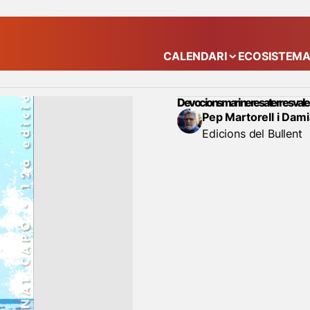
CALENDARI
ECOSISTEM
Mostra el submenú
Devocions marineres a terres val
Pep Martorell i Dami
Edicions del Bullent