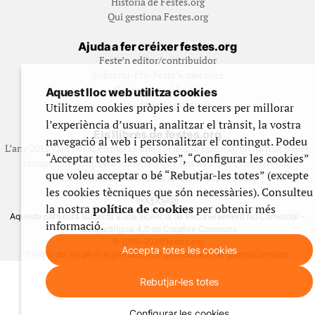
Història de Festes.org
Qui gestiona Festes.org
Ajuda a fer créixer festes.org
Feste’n editor/contribuidor
Subscriu-t’hi/Feste’n mecenes
Contracta publicitat
Aquest lloc web utilitza cookies
Fes un donatiu puntual
Utilitzem cookies pròpies i de tercers per millorar
l’experiència d’usuari, analitzar el trànsit, la vostra
Els llibres de festes.org
navegació al web i personalitzar el contingut. Podeu
L’any 2012 vam posar en marxa una col·lecció editorial en format paper,
“Acceptar totes les cookies”, “Configurar les cookies”
recuperant i ampliant materials que fins aleshores havien estat
que voleu acceptar o bé “Rebutjar-les totes” (excepte
exclusivament accessibles al nostre espai web. [+]
les cookies tècniques que són necessàries). Consulteu
la nostra
política de cookies
per obtenir més
Aquesta obra està subjecta a una llicència de Reconeixement No Comercial -
informació.
CompartirIgual 4.0 de Creative Commons
© 1999-2026 festes.org
Accepta totes les cookies
Crèdits del web
Avís legal
Política de privadesa
Ús de galetes
Contacte
Rebutjar-les totes
Configurar les cookies