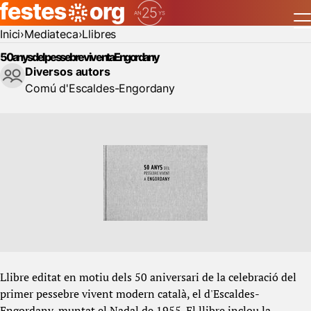
Inici
Mediateca
Llibres
50 anys del pessebre vivent a Engordany
Diversos autors
Comú d'Escaldes-Engordany
Llibre editat en motiu dels 50 aniversari de la celebració del
primer pessebre vivent modern català, el d'Escaldes-
Engordany, muntat el Nadal de 1955. El llibre inclou la