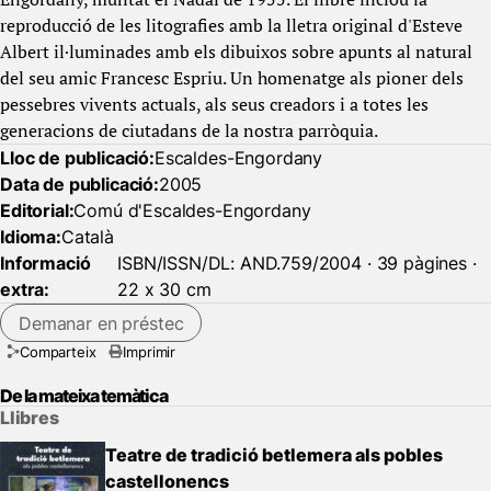
reproducció de les litografies amb la lletra original d'Esteve
Albert il·luminades amb els dibuixos sobre apunts al natural
del seu amic Francesc Espriu. Un homenatge als pioner dels
pessebres vivents actuals, als seus creadors i a totes les
generacions de ciutadans de la nostra parròquia.
Lloc de publicació:
Escaldes-Engordany
Data de publicació:
2005
Editorial:
Comú d'Escaldes-Engordany
Idioma:
Català
Informació
ISBN/ISSN/DL: AND.759/2004 · 39 pàgines ·
extra:
22 x 30 cm
Demanar en préstec
Comparteix
Imprimir
De la mateixa temàtica
Llibres
Teatre de tradició betlemera als pobles
castellonencs