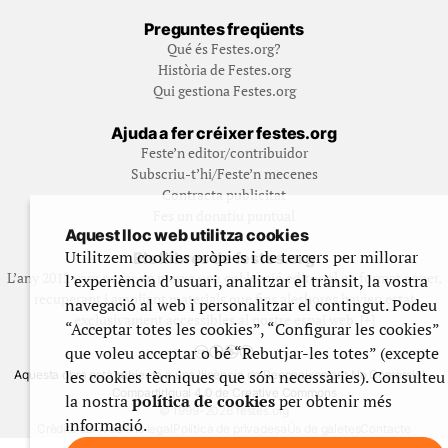
Preguntes freqüents
Qué és Festes.org?
Història de Festes.org
Qui gestiona Festes.org
Ajuda a fer créixer festes.org
Feste’n editor/contribuidor
Subscriu-t’hi/Feste’n mecenes
Contracta publicitat
Fes un donatiu puntual
Aquest lloc web utilitza cookies
Utilitzem cookies pròpies i de tercers per millorar
Els llibres de festes.org
L’any 2012 vam posar en marxa una col·lecció editorial en format paper,
l’experiència d’usuari, analitzar el trànsit, la vostra
recuperant i ampliant materials que fins aleshores havien estat
navegació al web i personalitzar el contingut. Podeu
exclusivament accessibles al nostre espai web. [+]
“Acceptar totes les cookies”, “Configurar les cookies”
que voleu acceptar o bé “Rebutjar-les totes” (excepte
les cookies tècniques que són necessàries). Consulteu
Aquesta obra està subjecta a una llicència de Reconeixement No Comercial -
CompartirIgual 4.0 de Creative Commons
la nostra
política de cookies
per obtenir més
© 1999-2026 festes.org
informació.
Crèdits del web
Avís legal
Política de privadesa
Ús de galetes
Contacte