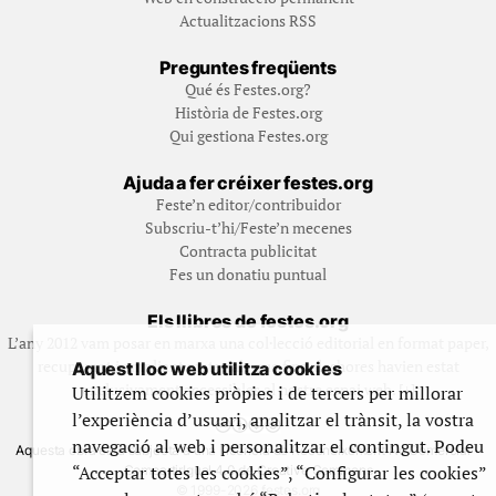
Actualitzacions RSS
Preguntes freqüents
Qué és Festes.org?
Història de Festes.org
Qui gestiona Festes.org
Ajuda a fer créixer festes.org
Feste’n editor/contribuidor
Subscriu-t’hi/Feste’n mecenes
Contracta publicitat
Fes un donatiu puntual
Els llibres de festes.org
L’any 2012 vam posar en marxa una col·lecció editorial en format paper,
recuperant i ampliant materials que fins aleshores havien estat
Aquest lloc web utilitza cookies
exclusivament accessibles al nostre espai web. [+]
Utilitzem cookies pròpies i de tercers per millorar
l’experiència d’usuari, analitzar el trànsit, la vostra
navegació al web i personalitzar el contingut. Podeu
Aquesta obra està subjecta a una llicència de Reconeixement No Comercial -
“Acceptar totes les cookies”, “Configurar les cookies”
CompartirIgual 4.0 de Creative Commons
© 1999-2026 festes.org