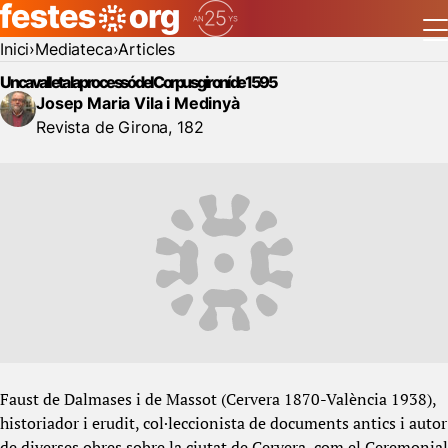
Inici
Mediateca
Articles
Un cavallet a la processó del Corpus gironí de 1595
Josep Maria Vila i Medinyà
Revista de Girona, 182
Faust de Dalmases i de Massot (Cervera 1870-València 1938),
historiador i erudit, col·leccionista de documents antics i autor
de diverses obres sobre la ciutat de Cervera, com el Ceremonial