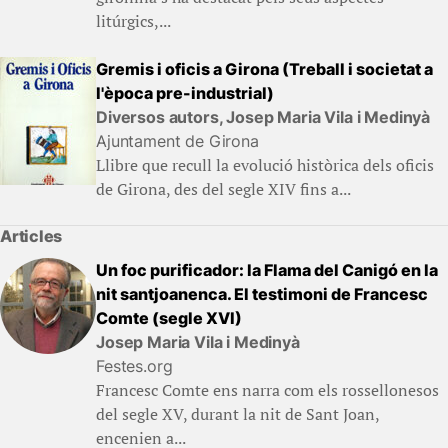
litúrgics,...
Gremis i oficis a Girona (Treball i societat a
l'època pre-industrial)
Diversos autors, Josep Maria Vila i Medinyà
Ajuntament de Girona
Llibre que recull la evolució històrica dels oficis
de Girona, des del segle XIV fins a...
Articles
Un foc purificador: la Flama del Canigó en la
nit santjoanenca. El testimoni de Francesc
Comte (segle XVI)
Josep Maria Vila i Medinyà
Festes.org
Francesc Comte ens narra com els rossellonesos
del segle XV, durant la nit de Sant Joan,
encenien a...