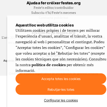
Ajuda a fer créixer festes.org
Feste’n editor/contribuidor
Subscriu-t’hi/Feste’n mecenes
Contracta publicitat
Fes un donatiu puntual
Aquest lloc web utilitza cookies
Utilitzem cookies pròpies i de tercers per millorar
Els llibres de festes.org
l’experiència d’usuari, analitzar el trànsit, la vostra
L’any 2012 vam posar en marxa una col·lecció editorial en format paper,
navegació al web i personalitzar el contingut. Podeu
recuperant i ampliant materials que fins aleshores havien estat
“Acceptar totes les cookies”, “Configurar les cookies”
exclusivament accessibles al nostre espai web. [+]
que voleu acceptar o bé “Rebutjar-les totes” (excepte
les cookies tècniques que són necessàries). Consulteu
Aquesta obra està subjecta a una llicència de Reconeixement No Comercial -
la nostra
política de cookies
per obtenir més
CompartirIgual 4.0 de Creative Commons
© 1999-2026 festes.org
informació.
Crèdits del web
Avís legal
Política de privadesa
Ús de galetes
Contacte
Accepta totes les cookies
Rebutjar-les totes
Configurar les cookies