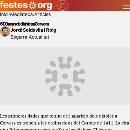
Inici
Mediateca
Articles
600 anys de diables a Cervera
Jordi Soldevila i Roig
Segarra Actualitat
Les primeres dades que tenim de l'aparició dels diables a
Cervera es troben a les ordinacions del Corpus de 1411. La cita
diu: Primerament vayen lucifer e los diables. El fet que