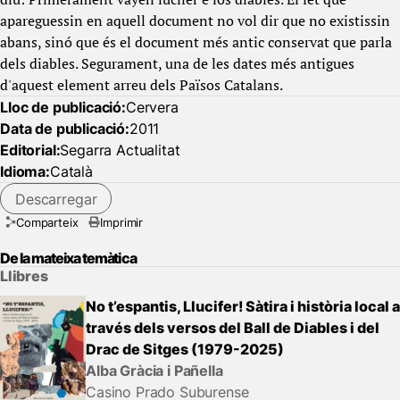
apareguessin en aquell document no vol dir que no existissin
abans, sinó que és el document més antic conservat que parla
dels diables. Segurament, una de les dates més antigues
d'aquest element arreu dels Països Catalans.
Lloc de publicació:
Cervera
Data de publicació:
2011
Editorial:
Segarra Actualitat
Idioma:
Català
Descarregar
Comparteix
Imprimir
De la mateixa temàtica
Llibres
No t’espantis, Llucifer! Sàtira i història local a
través dels versos del Ball de Diables i del
Drac de Sitges (1979-2025)
Alba Gràcia i Pañella
Casino Prado Suburense