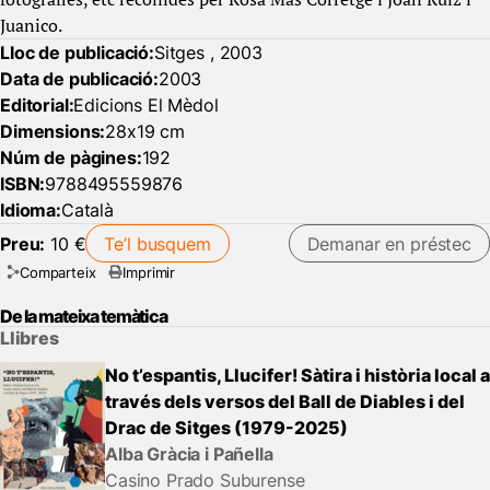
Juanico.
Lloc de publicació:
Sitges , 2003
Data de publicació:
2003
Editorial:
Edicions El Mèdol
Dimensions:
28x19 cm
Núm de pàgines:
192
ISBN:
9788495559876
Idioma:
Català
Preu:
10 €
Te’l busquem
Demanar en préstec
Comparteix
Imprimir
De la mateixa temàtica
Llibres
No t’espantis, Llucifer! Sàtira i història local a
través dels versos del Ball de Diables i del
Drac de Sitges (1979-2025)
Alba Gràcia i Pañella
Casino Prado Suburense