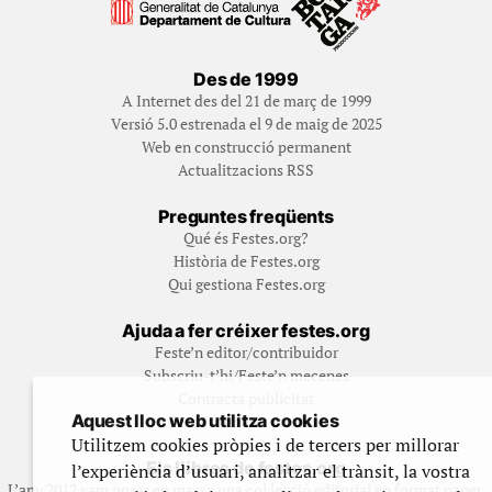
Des de 1999
A Internet des del 21 de març de 1999
Versió 5.0 estrenada el 9 de maig de 2025
Web en construcció permanent
Actualitzacions RSS
Preguntes freqüents
Qué és Festes.org?
Història de Festes.org
Qui gestiona Festes.org
Ajuda a fer créixer festes.org
Feste’n editor/contribuidor
Subscriu-t’hi/Feste’n mecenes
Contracta publicitat
Aquest lloc web utilitza cookies
Fes un donatiu puntual
Utilitzem cookies pròpies i de tercers per millorar
Els llibres de festes.org
l’experiència d’usuari, analitzar el trànsit, la vostra
L’any 2012 vam posar en marxa una col·lecció editorial en format paper,