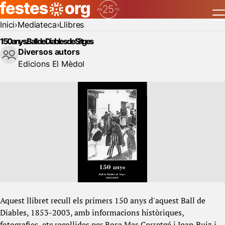
Inici
Mediateca
Llibres
150 anys. Ball de Diables de Sitges
Diversos autors
Edicions El Mèdol
Aquest llibret recull els primers 150 anys d'aquest Ball de
Diables, 1853-2003, amb informacions històriques,
fotografies, etc recollides per Rosa Mas Corretgé i Joan Ruiz i