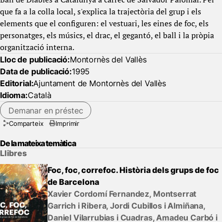
que fa a la colla local, s'explica la trajectòria del grup i els
elements que el configuren: el vestuari, les eines de foc, els
personatges, els músics, el drac, el gegantó, el ball i la pròpia
organització interna.
Lloc de publicació:
Montornès del Vallès
Data de publicació:
1995
Editorial:
Ajuntament de Montornès del Vallès
Idioma:
Català
Demanar en préstec
Comparteix
Imprimir
De la mateixa temàtica
Llibres
Foc, foc, correfoc. Història dels grups de foc
de Barcelona
Xavier Cordomí Fernandez, Montserrat
Garrich i Ribera, Jordi Cubillos i Almiñana,
Daniel Vilarrubias i Cuadras, Amadeu Carbó i