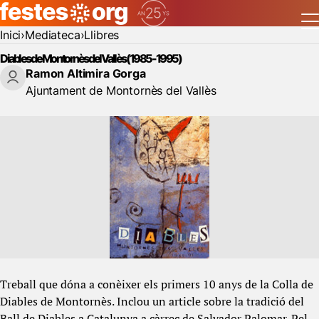
Inici
Mediateca
Llibres
Diables de Montornès del Vallès (1985-1995)
Ramon Altimira Gorga
Ajuntament de Montornès del Vallès
Treball que dóna a conèixer els primers 10 anys de la Colla de
Diables de Montornès. Inclou un article sobre la tradició del
Ball de Diables a Catalunya a càrrec de Salvador Palomar. Pel