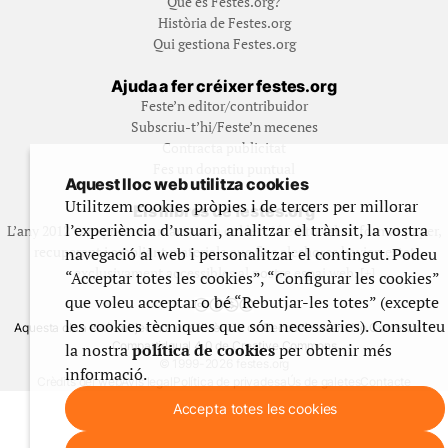
Qué és Festes.org?
Història de Festes.org
Qui gestiona Festes.org
Ajuda a fer créixer festes.org
Feste’n editor/contribuidor
Subscriu-t’hi/Feste’n mecenes
Contracta publicitat
Fes un donatiu puntual
Aquest lloc web utilitza cookies
Utilitzem cookies pròpies i de tercers per millorar
Els llibres de festes.org
l’experiència d’usuari, analitzar el trànsit, la vostra
L’any 2012 vam posar en marxa una col·lecció editorial en format paper,
recuperant i ampliant materials que fins aleshores havien estat
navegació al web i personalitzar el contingut. Podeu
exclusivament accessibles al nostre espai web. [+]
“Acceptar totes les cookies”, “Configurar les cookies”
que voleu acceptar o bé “Rebutjar-les totes” (excepte
les cookies tècniques que són necessàries). Consulteu
Aquesta obra està subjecta a una llicència de Reconeixement No Comercial -
CompartirIgual 4.0 de Creative Commons
la nostra
política de cookies
per obtenir més
© 1999-2026 festes.org
informació.
Crèdits del web
Avís legal
Política de privadesa
Ús de galetes
Contacte
Accepta totes les cookies