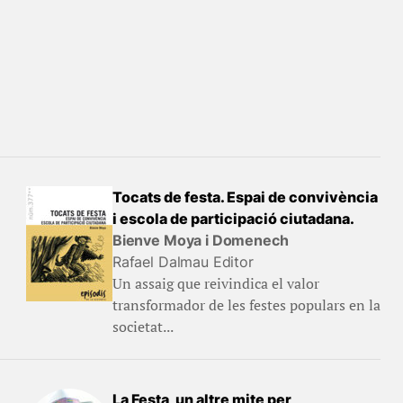
Tocats de festa. Espai de convivència
i escola de participació ciutadana.
Bienve Moya i Domenech
Rafael Dalmau Editor
Un assaig que reivindica el valor
transformador de les festes populars en la
societat...
La Festa, un altre mite per