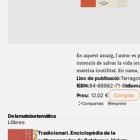
En aquest assaig, l'autor es 
intenció de salvar la vida (
mateixa inutilitat. En suma, 
Lloc de publicació:
Tarrago
ISBN:
84-88882-71-8
Idiom
Preu:
12.02 €
Comprar
Comparteix
Imprimir
De la mateixa temàtica
Llibres
Tradicionari. Enciclopèdia de la