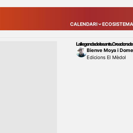
CALENDARI
ECOSISTEM
Mostra el submenú
La llegenda dels sants. Creadors de
Bienve Moya i Dom
Edicions El Mèdol