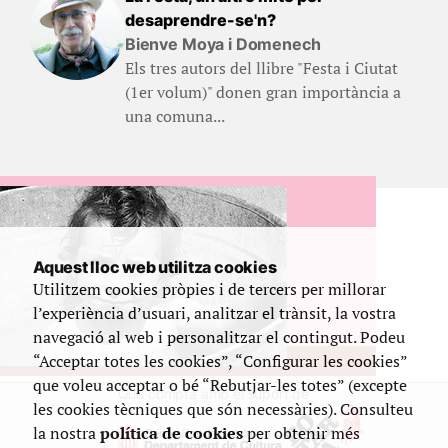
desaprendre-se'n?
Bienve Moya i Domenech
Els tres autors del llibre "Festa i Ciutat
(1er volum)" donen gran importància a
una comuna...
Aquest lloc web utilitza cookies
Utilitzem cookies pròpies i de tercers per millorar
l’experiència d’usuari, analitzar el trànsit, la vostra
navegació al web i personalitzar el contingut. Podeu
“Acceptar totes les cookies”, “Configurar les cookies”
que voleu acceptar o bé “Rebutjar-les totes” (excepte
Que compta amb el suport de
les cookies tècniques que són necessàries). Consulteu
la nostra
política de cookies
per obtenir més