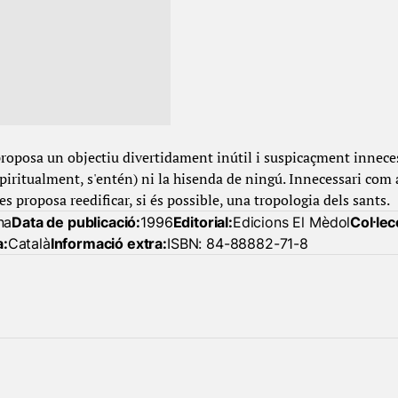
proposa un objectiu divertidament inútil i suspicaçment inneces
espiritualment, s'entén) ni la hisenda de ningú. Innecessari com
es proposa reedificar, si és possible, una tropologia dels sants.
na
Data de publicació:
1996
Editorial:
Edicions El Mèdol
Col·lec
a:
Català
Informació extra:
ISBN: 84-88882-71-8