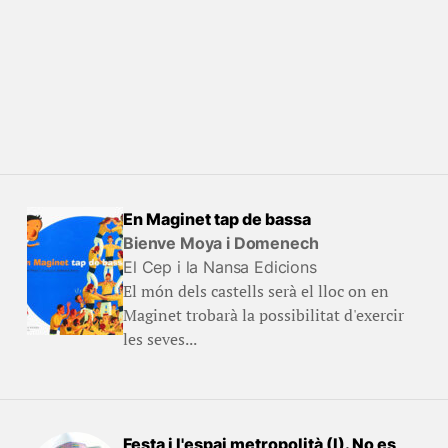
En Maginet tap de bassa
Bienve Moya i Domenech
El Cep i la Nansa Edicions
El món dels castells serà el lloc on en
Maginet trobarà la possibilitat d'exercir
les seves...
Festa i l'espai metropolità (I). No es