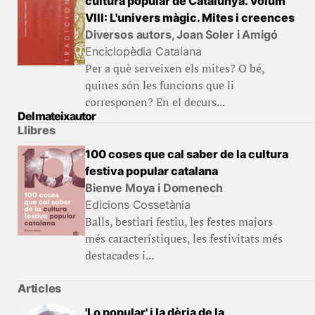
cultura popular de Catalunya. Volum
VIII: L'univers màgic. Mites i creences
Diversos autors, Joan Soler i Amigó
Enciclopèdia Catalana
Per a què serveixen els mites? O bé,
quines són les funcions que li
corresponen? En el decurs...
Del mateix autor
Llibres
100 coses que cal saber de la cultura
festiva popular catalana
Bienve Moya i Domenech
Edicions Cossetània
Balls, bestiari festiu, les festes majors
més característiques, les festivitats més
destacades i...
Articles
'Lo popular' i la dèria de la