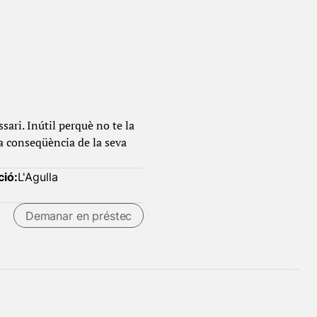
sari. Inútil perquè no te la
 a conseqüència de la seva
ció:
L'Agulla
Demanar en préstec