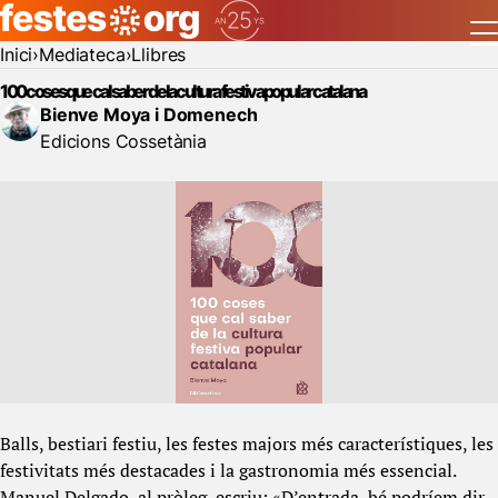
Inici
Mediateca
Llibres
100 coses que cal saber de la cultura festiva popular catalana
Bienve Moya i Domenech
Edicions Cossetània
Balls, bestiari festiu, les festes majors més característiques, les
festivitats més destacades i la gastronomia més essencial.
Manuel Delgado, al pròleg, escriu: «D’entrada, bé podríem dir