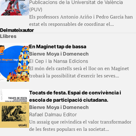
Publicacions de la Universitat de València
(PUV)
Els professors Antonio Ariño i Pedro García han
estat els responsables de coordinar el...
Del mateix autor
Llibres
En Maginet tap de bassa
Bienve Moya i Domenech
El Cep i la Nansa Edicions
El món dels castells serà el lloc on en Maginet
trobarà la possibilitat d'exercir les seves...
Tocats de festa. Espai de convivència i
escola de participació ciutadana.
Bienve Moya i Domenech
Rafael Dalmau Editor
Un assaig que reivindica el valor transformador
de les festes populars en la societat...