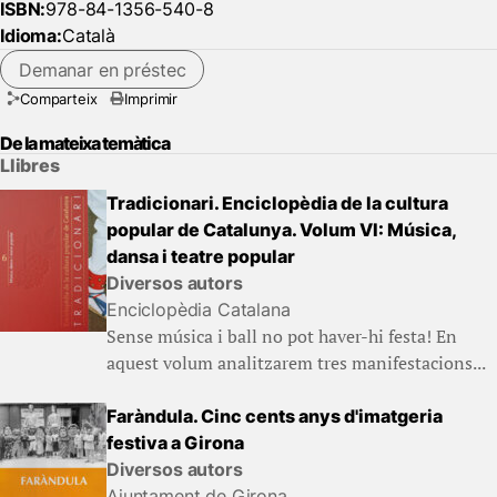
ISBN:
978-84-1356-540-8
Idioma:
Català
Demanar en préstec
Comparteix
Imprimir
De la mateixa temàtica
Llibres
Tradicionari. Enciclopèdia de la cultura
popular de Catalunya. Volum VI: Música,
dansa i teatre popular
Diversos autors
Enciclopèdia Catalana
Sense música i ball no pot haver-hi festa! En
aquest volum analitzarem tres manifestacions...
Faràndula. Cinc cents anys d'imatgeria
festiva a Girona
Diversos autors
Ajuntament de Girona