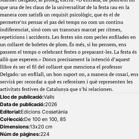
que una de les claus de la universalitat de la festa rau en la
manera com satisfà un requisit psicològic, que és el de
permetre’ns pensar el pas del temps no com un continu
indiferenciat, sinó com un transcurs marcat per ritmes,
repeticions i accidents. Les festes són com perles enfilades en
un collaret de boletes de plom. És més, si ho pensem, ens
passem el temps o celebrant festes o preparant-les. La festa és
allò que esperem.» Doncs precisament la intenció d’aquest
llibre és ser el fil del collaret que menciona el professor
Delgado: un enfilall, un bon suport on, a manera de rosari, ens
servirà per recordar a què es refereixen i què representen les
activitats festives de Catalunya que s’hi relacionen.
Lloc de publicació:
Valls
Data de publicació:
2026
Editorial:
Edicions Cossetània
Col·lecció:
De 100 en 100, 85
Dimensions:
13x20 cm
Núm de pàgines:
224