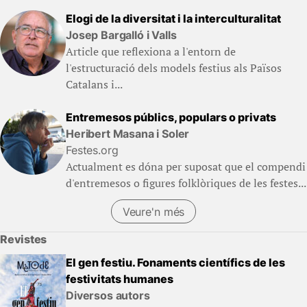
Elogi de la diversitat i la interculturalitat
Josep Bargalló i Valls
Article que reflexiona a l'entorn de
l'estructuració dels models festius als Països
Catalans i...
Entremesos públics, populars o privats
Heribert Masana i Soler
Festes.org
Actualment es dóna per suposat que el compendi
d'entremesos o figures folklòriques de les festes...
Veure'n més
Revistes
El gen festiu. Fonaments científics de les
festivitats humanes
Diversos autors