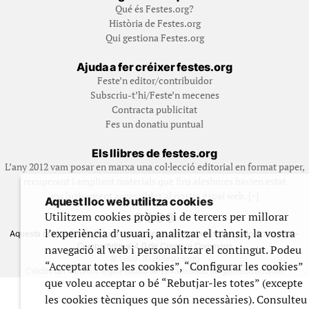
Qué és Festes.org?
Història de Festes.org
Qui gestiona Festes.org
Ajuda a fer créixer festes.org
Feste’n editor/contribuidor
Subscriu-t’hi/Feste’n mecenes
Contracta publicitat
Fes un donatiu puntual
Els llibres de festes.org
L’any 2012 vam posar en marxa una col·lecció editorial en format paper,
recuperant i ampliant materials que fins aleshores havien estat
exclusivament accessibles al nostre espai web. [+]
Aquest lloc web utilitza cookies
Utilitzem cookies pròpies i de tercers per millorar
l’experiència d’usuari, analitzar el trànsit, la vostra
Aquesta obra està subjecta a una llicència de Reconeixement No Comercial -
CompartirIgual 4.0 de Creative Commons
navegació al web i personalitzar el contingut. Podeu
© 1999-2026 festes.org
“Acceptar totes les cookies”, “Configurar les cookies”
Crèdits del web
Avís legal
Política de privadesa
Ús de galetes
Contacte
que voleu acceptar o bé “Rebutjar-les totes” (excepte
les cookies tècniques que són necessàries). Consulteu