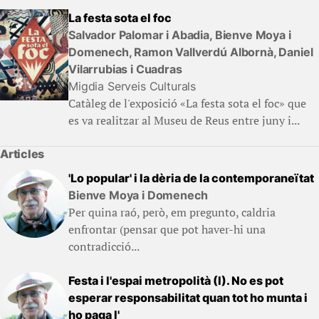
La festa sota el foc
Salvador Palomar i Abadia, Bienve Moya i
Domenech, Ramon Vallverdú Albornà, Daniel
Vilarrubias i Cuadras
Migdia Serveis Culturals
Catàleg de l'exposició «La festa sota el foc» que
es va realitzar al Museu de Reus entre juny i...
Articles
'Lo popular' i la dèria de la contemporaneïtat
Bienve Moya i Domenech
Per quina raó, però, em pregunto, caldria
enfrontar (pensar que pot haver-hi una
contradicció...
Festa i l'espai metropolità (I). No es pot
esperar responsabilitat quan tot ho munta i
ho paga l'