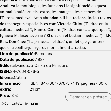
Analitza la morfologia, les funcions i la significació d'aquest
animal fabulós en els textos, les imatges i les creences de
l'Europa medieval. Amb abundants il·lustracions, inclou textos
de reconeguts especialistes com Victoria Cirlot ("El drac en la
cultura medieval"), Franco Cardini ("El drac com a arquetipus"),
Ignacio Malaxecheverría ("El drac en el bestiari medieval") i J.E.
Ruiz Domènec ("La princesa i el drac"), un fet que garanteix
que el treball sigui rigorós i formalment atractiu.
Lloc de publicació:
Barcelona
Data de publicació:
1987
Editorial:
Fundació Caixa de Pensions
ISBN:
84-7664-076-5
Idioma:
Català
Informació
ISBN: 84-7664-076-5 · 149 pàgines · 30 x
extra:
21 cm
Preu:
8 €
Demanar en préstec
Comparteix
Imprimir