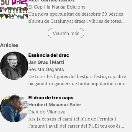
El Cep i la Nansa Edicions
Una nova oportunitat de descobrir 50 bèsties
d'arreu de Catalunya: dracs i víbries de totes...
Veure'n més
Articles
Essència del drac
Jan Grau i Martí
Revista Gegants
De totes les figures del bestiari festiu, cap altre
ha gaudit ni gaudeix de tanta popularitat com...
El drac de tres caps
Heribert Masana i Soler
Diari de Vilanova
Ara ja et saps el camí tel·lúric de l'ermita i
l'amunt i avall del carrer del Pi. El teu cos és...