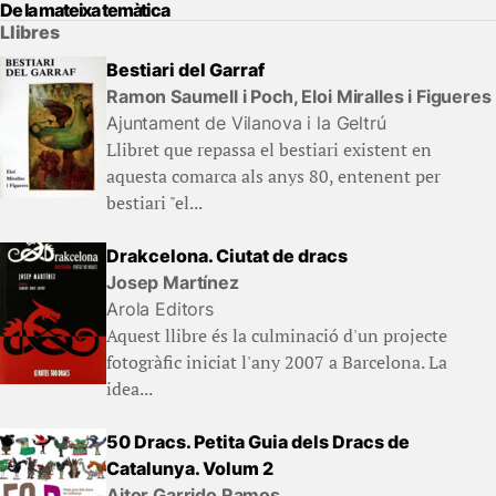
De la mateixa temàtica
Llibres
Bestiari del Garraf
Ramon Saumell i Poch, Eloi Miralles i Figueres
Ajuntament de Vilanova i la Geltrú
Llibret que repassa el bestiari existent en
aquesta comarca als anys 80, entenent per
bestiari "el...
Drakcelona. Ciutat de dracs
Josep Martínez
Arola Editors
Aquest llibre és la culminació d'un projecte
fotogràfic iniciat l'any 2007 a Barcelona. La
idea...
50 Dracs. Petita Guia dels Dracs de
Catalunya. Volum 2
Aitor Garrido Ramos