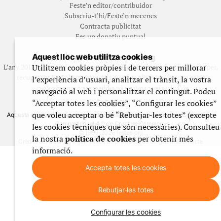
Feste’n editor/contribuidor
Subscriu-t’hi/Feste’n mecenes
Contracta publicitat
Fes un donatiu puntual
Aquest lloc web utilitza cookies
Els llibres de festes.org
Utilitzem cookies pròpies i de tercers per millorar
L’any 2012 vam posar en marxa una col·lecció editorial en format paper,
recuperant i ampliant materials que fins aleshores havien estat
l’experiència d’usuari, analitzar el trànsit, la vostra
exclusivament accessibles al nostre espai web. [+]
navegació al web i personalitzar el contingut. Podeu
“Acceptar totes les cookies”, “Configurar les cookies”
que voleu acceptar o bé “Rebutjar-les totes” (excepte
Aquesta obra està subjecta a una llicència de Reconeixement No Comercial -
CompartirIgual 4.0 de Creative Commons
les cookies tècniques que són necessàries). Consulteu
© 1999-2026 festes.org
la nostra
política de cookies
per obtenir més
Crèdits del web
Avís legal
Política de privadesa
Ús de galetes
Contacte
informació.
Accepta totes les cookies
Rebutjar-les totes
Configurar les cookies