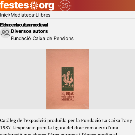
Inici
Mediateca
Llibres
El drac en la cultura medieval
Diversos autors
Fundació Caixa de Pensions
Catàleg de l'exposició produïda per la Fundació La Caixa l'any
1987. L'exposició pren la figura del drac com a eix d'una
exploració que abarca l'àrea europea i l'època medieval.