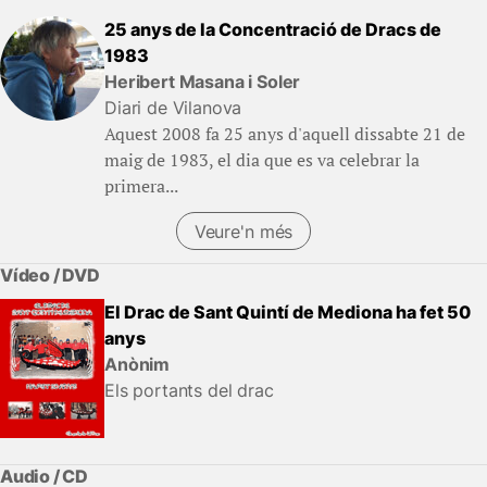
25 anys de la Concentració de Dracs de
1983
Heribert Masana i Soler
Diari de Vilanova
Aquest 2008 fa 25 anys d'aquell dissabte 21 de
maig de 1983, el dia que es va celebrar la
primera...
Veure'n més
Vídeo / DVD
El Drac de Sant Quintí de Mediona ha fet 50
anys
Anònim
Els portants del drac
Audio / CD