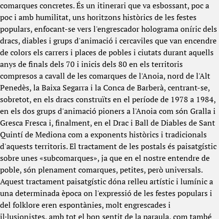
comarques concretes. És un itinerari que va esbossant, poc a
poc i amb humilitat, uns horitzons històrics de les festes
populars, enfocant-se vers l'engrescador holograma oníric dels
dracs, diables i grups d'animació i cercaviles que van encendre
de colors els carrers i places de pobles i ciutats durant aquells
anys de finals dels 70 i inicis dels 80 en els territoris
compresos a cavall de les comarques de l'Anoia, nord de l'Alt
Penedès, la Baixa Segarra i la Conca de Barberà, centrant-se,
sobretot, en els dracs construïts en el període de 1978 a 1984,
en els dos grups d'animació pioners a l'Anoia com són Gralla i
Gresca Fresca i, finalment, en el Drac i Ball de Diables de Sant
Quintí de Mediona com a exponents històrics i tradicionals
d'aquests territoris. El tractament de les postals és paisatgístic
sobre unes «subcomarques», ja que en el nostre entendre de
poble, són plenament comarques, petites, però universals.
Aquest tractament paisatgístic dóna relleu artístic i lumínic a
una determinada època on l'expressió de les festes populars i
del folklore eren espontànies, molt engrescades i
il·lusionistes, amb tot el bon sentit de la paraula, com també