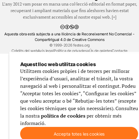
L’any 2012 vam posar en marxa una col·lecció editorial en format paper,
recuperant i ampliant materials que fins aleshores havien estat
exclusivament accessibles al nostre espai web. [+]
Aquesta obra està subjecta a una llicència de Reconeixement No Comercial -
CompartirIgual 4.0 de Creative Commons
© 1999-2026 festes.org
Crèdits del web
Avís legal
Política de privadesa
Ús de galetes
Contacte
Aquest lloc web utilitza cookies
Utilitzem cookies pròpies i de tercers per millorar
l’experiència d’usuari, analitzar el trànsit, la vostra
navegació al web i personalitzar el contingut. Podeu
“Acceptar totes les cookies”, “Configurar les cookies”
que voleu acceptar o bé “Rebutjar-les totes” (excepte
les cookies tècniques que són necessàries). Consulteu
la nostra
política de cookies
per obtenir més
informació.
Accepta totes les cookies