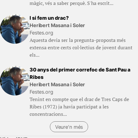
màgic, vés a saber perquè. S'ha escrit...
I si fem un drac?
Heribert Masana i Soler
Festes.org
Aquesta devia ser la pregunta-proposta més
extensa entre certs col·lectius de jovent durant
els...
30 anys del primer correfoc de Sant Pau a
Ribes
Heribert Masana i Soler
Festes.org
Tenint en compte que el drac de Tres Caps de
Ribes (1972) ja havia participat a les
concentracions...
Veure'n més
(Llibres)