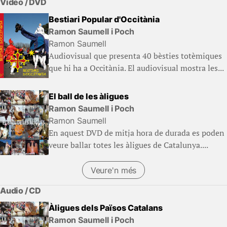
Vídeo / DVD
Bestiari Popular d'Occitània
Ramon Saumell i Poch
Ramon Saumell
Audiovisual que presenta 40 bèsties totèmiques
que hi ha a Occitània. El audiovisual mostra les...
El ball de les àligues
Ramon Saumell i Poch
Ramon Saumell
En aquest DVD de mitja hora de durada es poden
veure ballar totes les àligues de Catalunya....
Veure'n més
(Llibres)
Audio / CD
Àligues dels Països Catalans
Ramon Saumell i Poch