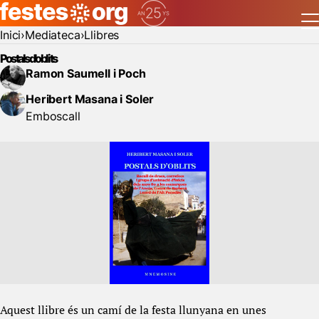
Inici
Mediateca
Llibres
Postals d'oblits
Ramon Saumell i Poch
Heribert Masana i Soler
Emboscall
Aquest llibre és un camí de la festa llunyana en unes