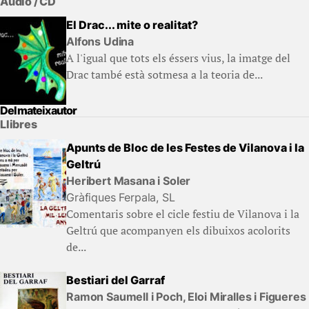
Audio / CD
El Drac... mite o realitat?
Alfons Udina
A l'igual que tots els éssers vius, la imatge del
Drac també està sotmesa a la teoria de...
Del mateix autor
Llibres
Apunts de Bloc de les Festes de Vilanova i la
Geltrú
Heribert Masana i Soler
Gràfiques Ferpala, SL
Comentaris sobre el cicle festiu de Vilanova i la
Geltrú que acompanyen els dibuixos acolorits
de...
Bestiari del Garraf
Ramon Saumell i Poch, Eloi Miralles i Figueres