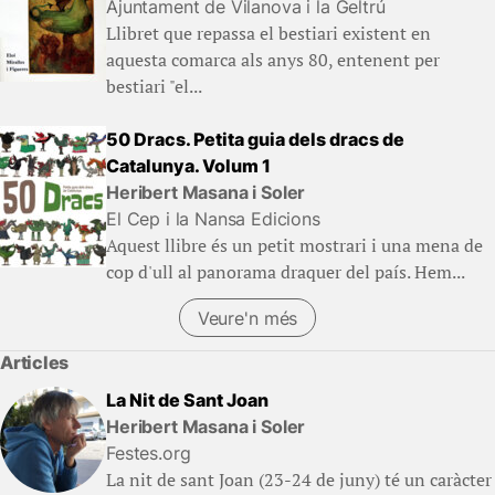
Ajuntament de Vilanova i la Geltrú
Llibret que repassa el bestiari existent en
aquesta comarca als anys 80, entenent per
bestiari "el...
50 Dracs. Petita guia dels dracs de
Catalunya. Volum 1
Heribert Masana i Soler
El Cep i la Nansa Edicions
Aquest llibre és un petit mostrari i una mena de
cop d'ull al panorama draquer del país. Hem...
Veure'n més
(Llibres)
Articles
La Nit de Sant Joan
Heribert Masana i Soler
Festes.org
La nit de sant Joan (23-24 de juny) té un caràcter