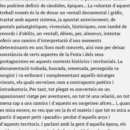
les podríem definir de càndides, èpiques... La voluntat d'aquest
treball només és la de donar un ventall documental i gràfic,
tractat amb aquest sistema, ja apuntat anteriorment, de
postals paisatgístiques, vivencials, històriques, com també de
records i d'oblits, un ventall, dèiem, per, almenys, intentar
oferir uns camins d'interpretació d'uns moments
determinants en uns llocs molt concrets, així com per deixar
constància de certs aspectes de la Festa i dels seus
protagonistes en aquests contexts històrics i territorials. La
documentació trobada, buscada, remenada, perseguida va
sorgint i va enfocant i complementant aquells miratges
viscuts, els quals serveixen com a contrapunts poètics i
introductoris. Per tant, tot plegat es converteix en un
apassionant viatge per aventurers, on tot té una relació, on tot
mena cap a uns camins i d'aquests en sorgeixen altres... i, quan
es mira enrere, es veu que res ja és el mateix i que tot es mira a
partir d'aquest petit «paradís» perdut d'aquells anys i
d'aquests territoris. I parlant amb la gent d'aquella època, els