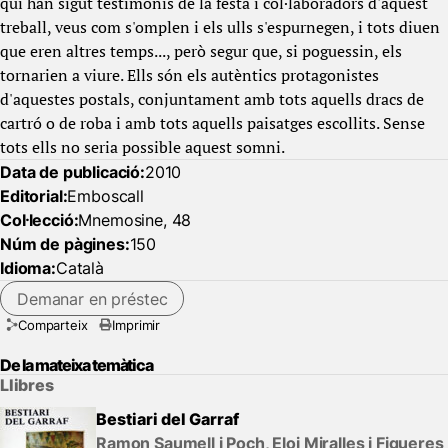
qui han sigut testimonis de la festa i col·laboradors d'aquest
treball, veus com s'omplen i els ulls s'espurnegen, i tots diuen
que eren altres temps..., però segur que, si poguessin, els
tornarien a viure. Ells són els autèntics protagonistes
d'aquestes postals, conjuntament amb tots aquells dracs de
cartró o de roba i amb tots aquells paisatges escollits. Sense
tots ells no seria possible aquest somni.
Data de publicació:
2010
Editorial:
Emboscall
Col·lecció:
Mnemosine, 48
Núm de pàgines:
150
Idioma:
Català
Demanar en préstec
Comparteix
Imprimir
De la mateixa temàtica
Llibres
Bestiari del Garraf
Ramon Saumell i Poch, Eloi Miralles i Figueres