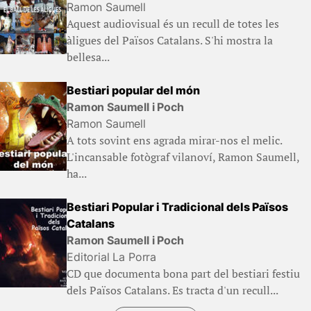
Ramon Saumell
Aquest audiovisual és un recull de totes les
àligues del Països Catalans. S'hi mostra la
bellesa...
Bestiari popular del món
Ramon Saumell i Poch
Ramon Saumell
A tots sovint ens agrada mirar-nos el melic.
L'incansable fotògraf vilanoví, Ramon Saumell,
ha...
Bestiari Popular i Tradicional dels Països
Catalans
Ramon Saumell i Poch
Editorial La Porra
CD que documenta bona part del bestiari festiu
dels Països Catalans. Es tracta d'un recull...