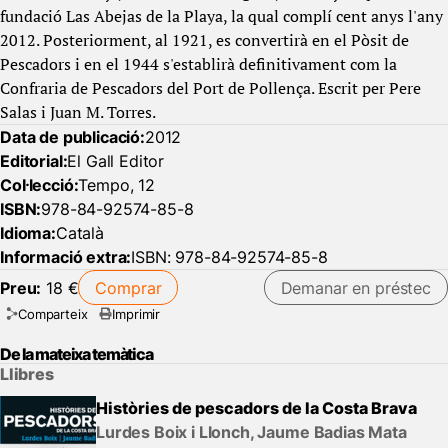
fundació Las Abejas de la Playa, la qual complí cent anys l'any
2012. Posteriorment, al 1921, es convertirà en el Pòsit de
Pescadors i en el 1944 s'establirà definitivament com la
Confraria de Pescadors del Port de Pollença. Escrit per Pere
Salas i Juan M. Torres.
Data de publicació:
2012
Editorial:
El Gall Editor
Col·lecció:
Tempo, 12
ISBN:
978-84-92574-85-8
Idioma:
Català
Informació extra:
ISBN: 978-84-92574-85-8
Preu:
18 €
Comprar
Demanar en préstec
Comparteix
Imprimir
De la mateixa temàtica
Llibres
Històries de pescadors de la Costa Brava
Lurdes Boix i Llonch, Jaume Badias Mata