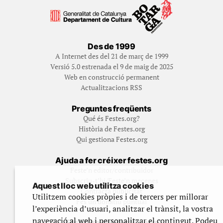
Des de 1999
A Internet des del 21 de març de 1999
Versió 5.0 estrenada el 9 de maig de 2025
Web en construcció permanent
Actualitzacions RSS
Preguntes freqüents
Qué és Festes.org?
Història de Festes.org
Qui gestiona Festes.org
Ajuda a fer créixer festes.org
Feste’n editor/contribuidor
Subscriu-t’hi/Feste’n mecenes
Aquest lloc web utilitza cookies
Contracta publicitat
Utilitzem cookies pròpies i de tercers per millorar
Fes un donatiu puntual
l’experiència d’usuari, analitzar el trànsit, la vostra
navegació al web i personalitzar el contingut. Podeu
Els llibres de festes.org