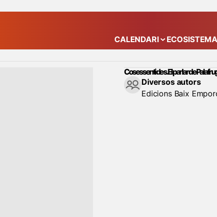
CALENDARI
ECOSISTEM
Mostra el submenú
Coses sentides. El parlar de Palafru
Diversos autors
Edicions Baix Empor