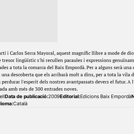
tí i Carlos Serra Mayoral, aquest magnífic llibre a mode de dicc
e tresor lingüístic s'hi recullen paraules i expressions genuïna
ades a tota la comarca del Baix Empordà. Per a alguns serà una
à una descoberta que els arribarà molt a dins, per a tota la vila 
perdurar l'esperit dels nostres avantpassats devers el futur. A l
liada amb més de 300 entrades noves.
ell
Data de publicació:
2009
Editorial:
Edicions Baix Empordà
N
dioma:
Català