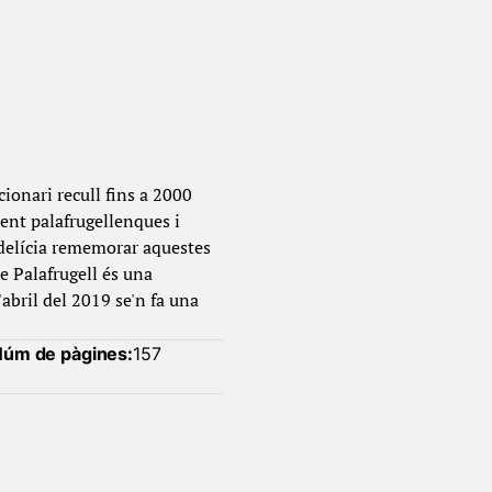
ionari recull fins a 2000
ment palafrugellenques i
 delícia rememorar aquestes
de Palafrugell és una
'abril del 2019 se'n fa una
úm de pàgines:
157