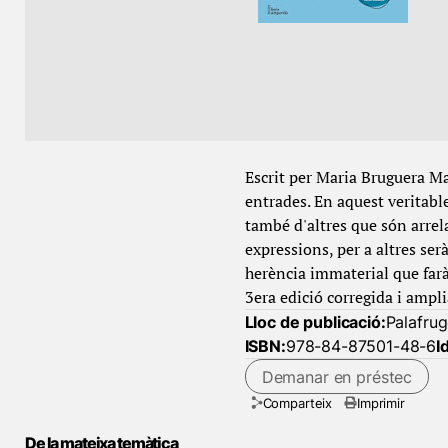
Escrit per Maria Bruguera Mar
entrades. En aquest veritabl
també d'altres que són arrel
expressions, per a altres ser
herència immaterial que farà 
3era edició corregida i amp
Lloc de publicació:
Palafrug
ISBN:
978-84-87501-48-6
I
Demanar en préstec
Comparteix
Imprimir
De la mateixa temàtica