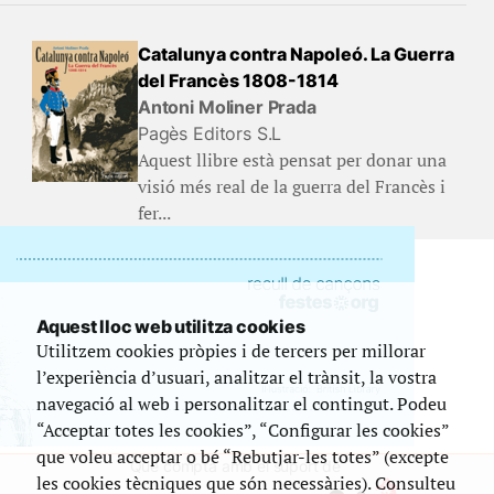
Catalunya contra Napoleó. La Guerra
del Francès 1808-1814
Antoni Moliner Prada
Pagès Editors S.L
Aquest llibre està pensat per donar una
visió més real de la guerra del Francès i
fer...
Aquest lloc web utilitza cookies
Utilitzem cookies pròpies i de tercers per millorar
l’experiència d’usuari, analitzar el trànsit, la vostra
navegació al web i personalitzar el contingut. Podeu
“Acceptar totes les cookies”, “Configurar les cookies”
que voleu acceptar o bé “Rebutjar-les totes” (excepte
Que compta amb el suport de
les cookies tècniques que són necessàries). Consulteu