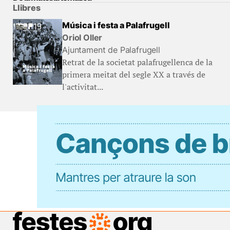
Llibres
Música i festa a Palafrugell
Oriol Oller
Ajuntament de Palafrugell
Retrat de la societat palafrugellenca de la
primera meitat del segle XX a través de
l'activitat...