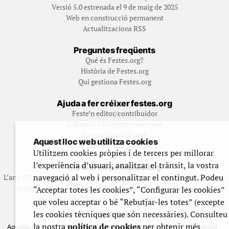
Versió 5.0 estrenada el 9 de maig de 2025
Web en construcció permanent
Actualitzacions RSS
Preguntes freqüents
Qué és Festes.org?
Història de Festes.org
Qui gestiona Festes.org
Ajuda a fer créixer festes.org
Feste’n editor/contribuidor
Subscriu-t’hi/Feste’n mecenes
Contracta publicitat
Aquest lloc web utilitza cookies
Fes un donatiu puntual
Utilitzem cookies pròpies i de tercers per millorar
l’experiència d’usuari, analitzar el trànsit, la vostra
Els llibres de festes.org
navegació al web i personalitzar el contingut. Podeu
L’any 2012 vam posar en marxa una col·lecció editorial en format paper,
recuperant i ampliant materials que fins aleshores havien estat
“Acceptar totes les cookies”, “Configurar les cookies”
exclusivament accessibles al nostre espai web. [+]
que voleu acceptar o bé “Rebutjar-les totes” (excepte
les cookies tècniques que són necessàries). Consulteu
la nostra
política de cookies
per obtenir més
Aquesta obra està subjecta a una llicència de Reconeixement No Comercial -