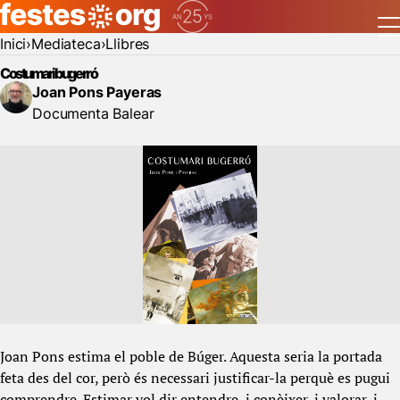
Inici
Mediateca
Llibres
Costumari bugerró
Joan Pons Payeras
Documenta Balear
Joan Pons estima el poble de Búger. Aquesta seria la portada
feta des del cor, però és necessari justificar-la perquè es pugui
comprendre. Estimar vol dir entendre, i conèixer, i valorar, i