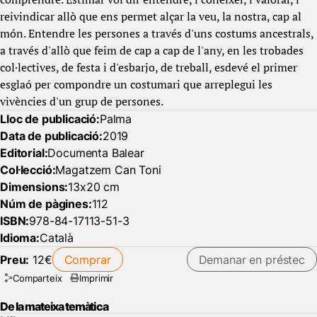
reivindicar allò que ens permet alçar la veu, la nostra, cap al
món. Entendre les persones a través d'uns costums ancestrals,
a través d'allò que feim de cap a cap de l'any, en les trobades
col·lectives, de festa i d'esbarjo, de treball, esdevé el primer
esglaó per compondre un costumari que arreplegui les
vivències d'un grup de persones.
Lloc de publicació:
Palma
Data de publicació:
2019
Editorial:
Documenta Balear
Col·lecció:
Magatzem Can Toni
Dimensions:
13x20 cm
Núm de pàgines:
112
ISBN:
978-84-17113-51-3
Idioma:
Català
Preu:
12€
Comprar
Demanar en préstec
Comparteix
Imprimir
De la mateixa temàtica