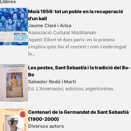
Llibres
Moià 1956: tot un poble en la recuperació
d'un ball
Jaume Clarà i Arisa
Associació Cultural Modilianum
Aquest llibret té dues parts: en la primera
s'explica quin fou el context i com s'esdevingué
la...
Les pestes, Sant Sebastià i la tradició del Bo-
Bo
Salvador Redó i Martí
Ed. L'Aixernador, edicions argentonines
Centenari de la Germandat de Sant Sebastià
(1900-2000)
Diversos autors