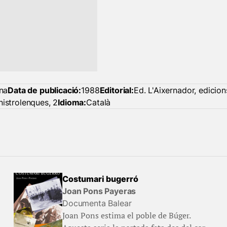
na
Data de publicació:
1988
Editorial:
Ed. L'Aixernador, edicio
istrolenques, 2
Idioma:
Català
Costumari bugerró
Joan Pons Payeras
Documenta Balear
Joan Pons estima el poble de Búger.