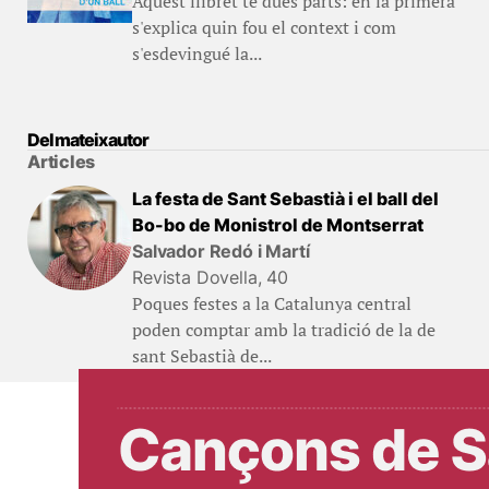
Aquest llibret té dues parts: en la primera
s'explica quin fou el context i com
s'esdevingué la...
Del mateix autor
Articles
La festa de Sant Sebastià i el ball del
Bo-bo de Monistrol de Montserrat
Salvador Redó i Martí
Revista Dovella, 40
Poques festes a la Catalunya central
poden comptar amb la tradició de la de
sant Sebastià de...