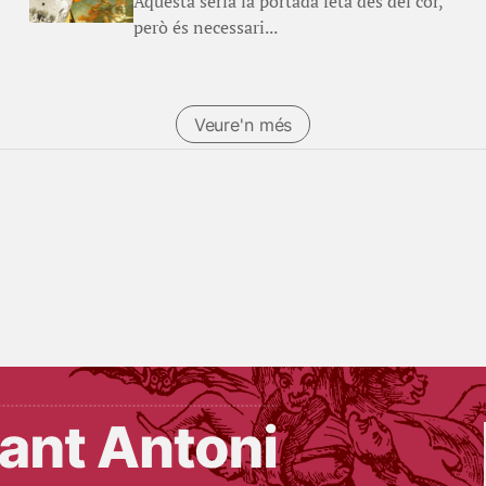
Aquesta seria la portada feta des del cor,
però és necessari...
Veure'n més