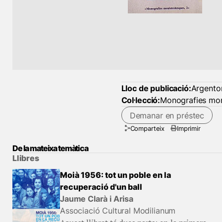
Lloc de publicació:
Argento
Col·lecció:
Monografies mon
Demanar en préstec
Comparteix
Imprimir
De la mateixa temàtica
Llibres
Moià 1956: tot un poble en la
recuperació d'un ball
Jaume Clarà i Arisa
Associació Cultural Modilianum