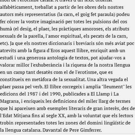
alfabèticament, treballat a partir de les obres dels nostres
autors més representatius (la carn, el goig fet paraula) podeu
fer córrer la vostre imaginació per totes les pulsions del cos
humà (el desig, el plaer, les pràctiques amoroses, els atributs
sexuals de la parella, l'amor espiritual, els pecats de la carn,
etc). Ja que els nostres diccionaris i breviaris són més aviat poc
atrevits amb la figura d'Eros aquest llibre, enriquit amb un
estudi i una generosa antologia de textos, pot ajudar-vos a
valorar millor l'exhuberància i la riquesa de la nostra llengua
en un camp tant desatès com el de l'erotisme, que es
constitueix en metàfora de la sexualitat. Una altra vegada el
plaer passa pel verb. El llibre corregeix i amplia "lleument" les
edicions del 1987 i del 1990, publicades a El Llamp i La
Magrana, i enriqueix les definicions del miler llarg de termes
que hi apareixen amb exemples literaris de gran interès, des de
l'Edat Mitjana fins al segle XX, amb la voluntat que els lectors
trobin representades totes les zones del domini lingüístic de
la llengua catalana. Davantal de Pere Gimferrer.