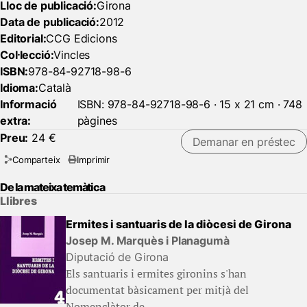
Lloc de publicació:
Girona
Data de publicació:
2012
Editorial:
CCG Edicions
Col·lecció:
Vincles
ISBN:
978-84-92718-98-6
Idioma:
Català
Informació
ISBN: 978-84-92718-98-6 · 15 x 21 cm · 748
extra:
pàgines
Preu:
24 €
Demanar en préstec
Comparteix
Imprimir
De la mateixa temàtica
Llibres
Ermites i santuaris de la diòcesi de Girona
Josep M. Marquès i Planagumà
Diputació de Girona
Els santuaris i ermites gironins s'han
documentat bàsicament per mitjà del
Nomenclàtor de...