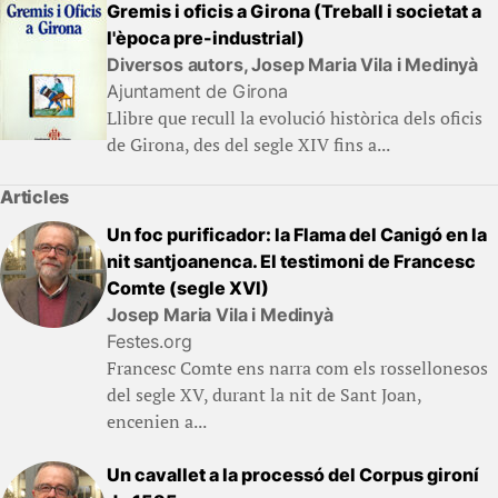
Gremis i oficis a Girona (Treball i societat a
l'època pre-industrial)
Diversos autors, Josep Maria Vila i Medinyà
Ajuntament de Girona
Llibre que recull la evolució històrica dels oficis
de Girona, des del segle XIV fins a...
Articles
Un foc purificador: la Flama del Canigó en la
nit santjoanenca. El testimoni de Francesc
Comte (segle XVI)
Josep Maria Vila i Medinyà
Festes.org
Francesc Comte ens narra com els rossellonesos
del segle XV, durant la nit de Sant Joan,
encenien a...
Un cavallet a la processó del Corpus gironí