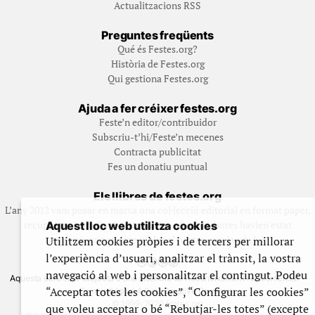
Actualitzacions RSS
Preguntes freqüents
Qué és Festes.org?
Història de Festes.org
Qui gestiona Festes.org
Ajuda a fer créixer festes.org
Feste’n editor/contribuidor
Subscriu-t’hi/Feste’n mecenes
Contracta publicitat
Fes un donatiu puntual
Els llibres de festes.org
L’any 2012 vam posar en marxa una col·lecció editorial en format paper,
recuperant i ampliant materials que fins aleshores havien estat
Aquest lloc web utilitza cookies
exclusivament accessibles al nostre espai web. [+]
Utilitzem cookies pròpies i de tercers per millorar
l’experiència d’usuari, analitzar el trànsit, la vostra
navegació al web i personalitzar el contingut. Podeu
Aquesta obra està subjecta a una llicència de Reconeixement No Comercial -
“Acceptar totes les cookies”, “Configurar les cookies”
CompartirIgual 4.0 de Creative Commons
© 1999-2026 festes.org
que voleu acceptar o bé “Rebutjar-les totes” (excepte