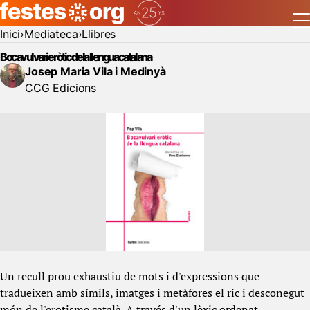
Inici
Mediateca
Llibres
Bocavulvari eròtic de la llengua catalana
Josep Maria Vila i Medinyà
CCG Edicions
Un recull prou exhaustiu de mots i d'expressions que
tradueixen amb símils, imatges i metàfores el ric i desconegut
món de l'erotisme català. A través d'un lèxic ordenat