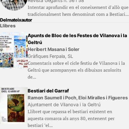
Revista Gegants n. 56 i 58
Intentar aprofundir en el coneixement d'allò que
tradicionalment hem denominat com a Bestiari...
Del mateix autor
Llibres
Apunts de Bloc de les Festes de Vilanova i la
Geltrú
Heribert Masana i Soler
Gràfiques Ferpala, SL
Comentaris sobre el cicle festiu de Vilanova i la
Geltrú que acompanyen els dibuixos acolorits
de...
Bestiari del Garraf
Ramon Saumell i Poch, Eloi Miralles i Figueres
Ajuntament de Vilanova i la Geltrú
Llibret que repassa el bestiari existent en
aquesta comarca als anys 80, entenent per
bestiari "el...