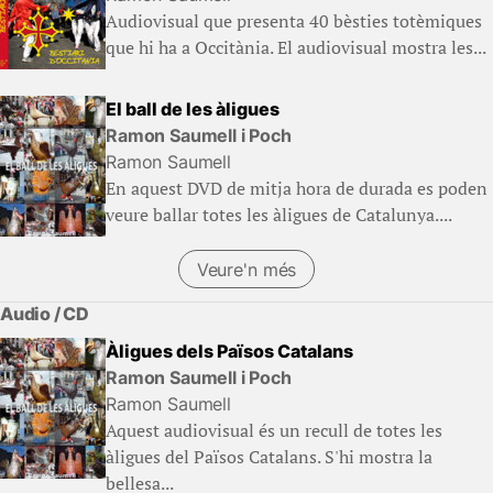
Audiovisual que presenta 40 bèsties totèmiques
que hi ha a Occitània. El audiovisual mostra les...
El ball de les àligues
Ramon Saumell i Poch
Ramon Saumell
En aquest DVD de mitja hora de durada es poden
veure ballar totes les àligues de Catalunya....
Veure'n més
(Llibres)
Audio / CD
Àligues dels Països Catalans
Ramon Saumell i Poch
Ramon Saumell
Aquest audiovisual és un recull de totes les
àligues del Països Catalans. S'hi mostra la
bellesa...