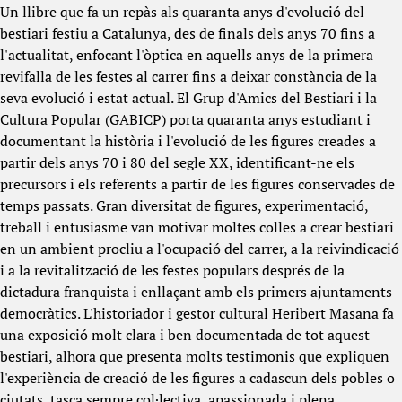
Un llibre que fa un repàs als quaranta anys d'evolució del
bestiari festiu a Catalunya, des de finals dels anys 70 fins a
l'actualitat, enfocant l'òptica en aquells anys de la primera
revifalla de les festes al carrer fins a deixar constància de la
seva evolució i estat actual. El Grup d'Amics del Bestiari i la
Cultura Popular (GABICP) porta quaranta anys estudiant i
documentant la història i l'evolució de les figures creades a
partir dels anys 70 i 80 del segle XX, identificant-ne els
precursors i els referents a partir de les figures conservades de
temps passats. Gran diversitat de figures, experimentació,
treball i entusiasme van motivar moltes colles a crear bestiari
en un ambient procliu a l'ocupació del carrer, a la reivindicació
i a la revitalització de les festes populars després de la
dictadura franquista i enllaçant amb els primers ajuntaments
democràtics. L'historiador i gestor cultural Heribert Masana fa
una exposició molt clara i ben documentada de tot aquest
bestiari, alhora que presenta molts testimonis que expliquen
l'experiència de creació de les figures a cadascun dels pobles o
ciutats, tasca sempre col·lectiva, apassionada i plena