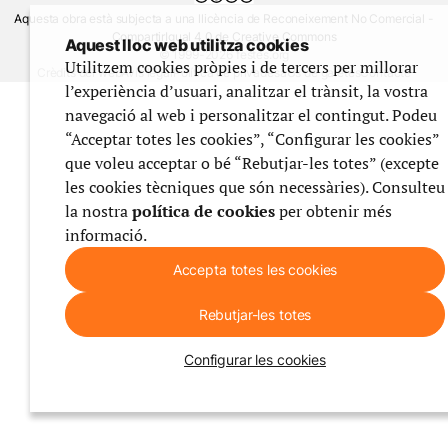
Aquesta obra està subjecta a una llicència de Reconeixement No Comercial -
CompartirIgual 4.0 de Creative Commons
Aquest lloc web utilitza cookies
© 1999-2026 festes.org
Utilitzem cookies pròpies i de tercers per millorar
Crèdits del web
Avís legal
Política de privadesa
Ús de galetes
Contacte
l’experiència d’usuari, analitzar el trànsit, la vostra
navegació al web i personalitzar el contingut. Podeu
“Acceptar totes les cookies”, “Configurar les cookies”
que voleu acceptar o bé “Rebutjar-les totes” (excepte
les cookies tècniques que són necessàries). Consulteu
la nostra
política de cookies
per obtenir més
informació.
Accepta totes les cookies
Rebutjar-les totes
Configurar les cookies