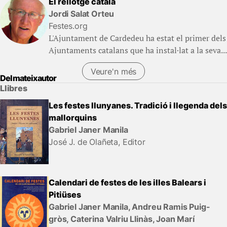
El rellotge català
Jordi Salat Orteu
Festes.org
L'Ajuntament de Cardedeu ha estat el primer dels
Ajuntaments catalans que ha instal·lat a la seva...
Veure'n més
Del mateix autor
Llibres
Les festes llunyanes. Tradició i llegenda dels
mallorquins
Gabriel Janer Manila
José J. de Olañeta, Editor
Calendari de festes de les illes Balears i
Pitiüses
Gabriel Janer Manila, Andreu Ramis Puig-
gròs, Caterina Valriu Llinàs, Joan Marí