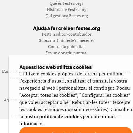
Qué és Festes.org?
Història de Festes.org
Qui gestiona Festes.org
Ajuda a fer créixer festes.org
Feste’n editor/contribuidor
Subscriu-t’hi/Feste’n mecenes
Contracta publicitat
Fes un donatiu puntual
Els llibres de festes.org
Aquest lloc web utilitza cookies
L’any 2012 vam posar en marxa una col·lecció editorial en format paper,
Utilitzem cookies pròpies i de tercers per millorar
recuperant i ampliant materials que fins aleshores havien estat
l’experiència d’usuari, analitzar el trànsit, la vostra
exclusivament accessibles al nostre espai web. [+]
navegació al web i personalitzar el contingut. Podeu
“Acceptar totes les cookies”, “Configurar les cookies”
Aquesta obra està subjecta a una llicència de Reconeixement No Comercial -
que voleu acceptar o bé “Rebutjar-les totes” (excepte
CompartirIgual 4.0 de Creative Commons
les cookies tècniques que són necessàries). Consulteu
© 1999-2026 festes.org
la nostra
política de cookies
per obtenir més
Crèdits del web
Avís legal
Política de privadesa
Ús de galetes
Contacte
informació.