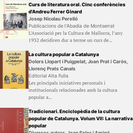
Curs de literatura oral. Cinc conferències
d'Andreu Ferrer Ginard
Josep Nicolau Perelló
Publicacions de l'Abadia de Montserrat
L’Associació per la Cultura de Mallorca, l’any
1932 de­cidiren dur a terme un curs de...
La cultura popular a Catalunya
Dolors Llopart i Puigpelat, Joan Prat i Carós,
Llorenç Prats Canals
Editorial Alta Fulla
Les principals iniciatives personals i
institucionals relacionades amb la cultura
popular a...
Tradicionari. Enciclopèdia de la cultura
popular de Catalunya. Volum VII: La narrativa
popular
Diversos autors, Joan Soler i Amigó