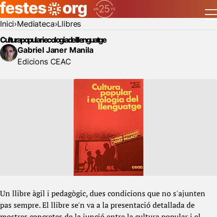
Inici
Mediateca
Llibres
Cultura popular i ecologia del llenguatge
Gabriel Janer Manila
Edicions CEAC
Un llibre àgil i pedagògic, dues condicions que no s'ajunten
pas sempre. El llibre se'n va a la presentació detallada de
mostres concretes de la junció entre la cultura popular i el