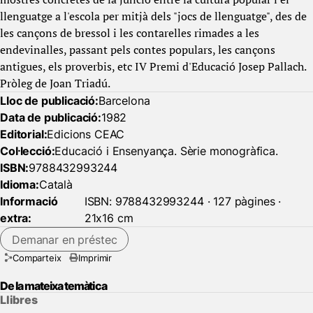
llenguatge a l'escola per mitjà dels "jocs de llenguatge", des de
les cançons de bressol i les contarelles rimades a les
endevinalles, passant pels contes populars, les cançons
antigues, els proverbis, etc IV Premi d'Educació Josep Pallach.
Pròleg de Joan Triadú.
Lloc de publicació:
Barcelona
Data de publicació:
1982
Editorial:
Edicions CEAC
Col·lecció:
Educació i Ensenyança. Sèrie monogràfica.
ISBN:
9788432993244
Idioma:
Català
Informació
ISBN: 9788432993244 · 127 pàgines ·
extra:
21x16 cm
Demanar en préstec
Comparteix
Imprimir
De la mateixa temàtica
Llibres