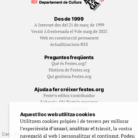
Des de 1999
A Internet des del 21 de març de 1999
Versió 5.0 estrenada el 9 de maig de 2025
Web en construcció permanent
Actualitzacions RSS
Preguntes freqüents
Qué és Festes.org?
Història de Festes.org
Qui gestiona Festes.org
Ajuda a fer créixer festes.org
Feste’n editor/contribuidor
Subscriu-t’hi/Feste’n mecenes
Contracta publicitat
Aquest lloc web utilitza cookies
Fes un donatiu puntual
Utilitzem cookies pròpies i de tercers per millorar
Els llibres de festes.org
l’experiència d’usuari, analitzar el trànsit, la vostra
L’any 2012 vam posar en marxa una col·lecció editorial en format paper,
navegació al web i personalitzar el contingut. Podeu