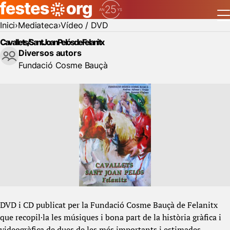
Inici
Mediateca
Vídeo / DVD
Cavallets/Sant Joan Pelós de Felanitx
Diversos autors
Fundació Cosme Bauçà
DVD i CD publicat per la Fundació Cosme Bauçà de Felanitx
que recopil·la les músiques i bona part de la història gràfica i
videogràfica de dues de les més importants i estimades