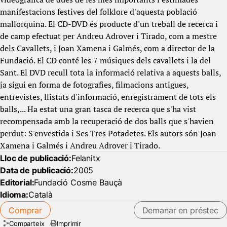
manifestacions festives del folklore d'aquesta població
mallorquina. El CD-DVD és producte d'un treball de recerca i
de camp efectuat per Andreu Adrover i Tirado, com a mestre
dels Cavallets, i Joan Xamena i Galmés, com a director de la
Fundació. El CD conté les 7 músiques dels cavallets i la del
Sant. El DVD recull tota la informació relativa a aquests balls,
ja sigui en forma de fotografies, filmacions antigues,
entrevistes, llistats d'informació, enregistrament de tots els
balls,... Ha estat una gran tasca de recerca que s'ha vist
recompensada amb la recuperació de dos balls que s'havien
perdut: S'envestida i Ses Tres Potadetes. Els autors són Joan
Xamena i Galmés i Andreu Adrover i Tirado.
Lloc de publicació:
Felanitx
Data de publicació:
2005
Editorial:
Fundació Cosme Bauçà
Idioma:
Català
Comprar
Demanar en préstec
Comparteix
Imprimir