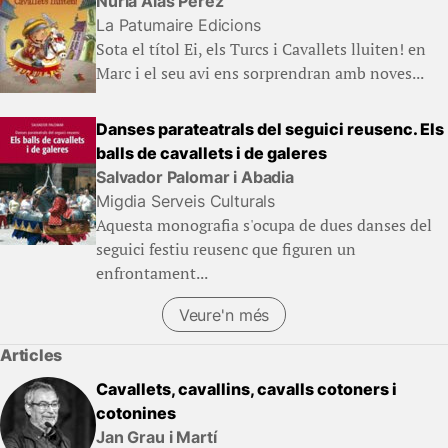
Núria Alàs Pérez
La Patumaire Edicions
Sota el títol Ei, els Turcs i Cavallets lluiten! en
Marc i el seu avi ens sorprendran amb noves...
Danses parateatrals del seguici reusenc. Els
balls de cavallets i de galeres
Salvador Palomar i Abadia
Migdia Serveis Culturals
Aquesta monografia s'ocupa de dues danses del
seguici festiu reusenc que figuren un
enfrontament...
Veure'n més
Articles
Cavallets, cavallins, cavalls cotoners i
cotonines
Jan Grau i Martí