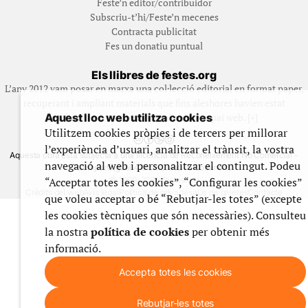
Feste’n editor/contribuidor
Subscriu-t’hi/Feste’n mecenes
Contracta publicitat
Fes un donatiu puntual
Els llibres de festes.org
L’any 2012 vam posar en marxa una col·lecció editorial en format paper,
recuperant i ampliant materials que fins aleshores havien estat
Aquest lloc web utilitza cookies
exclusivament accessibles al nostre espai web. [+]
Utilitzem cookies pròpies i de tercers per millorar
l’experiència d’usuari, analitzar el trànsit, la vostra
Aquesta obra està subjecta a una llicència de Reconeixement No Comercial -
navegació al web i personalitzar el contingut. Podeu
CompartirIgual 4.0 de Creative Commons
“Acceptar totes les cookies”, “Configurar les cookies”
© 1999-2026 festes.org
Crèdits del web
Avís legal
Política de privadesa
Ús de galetes
Contacte
que voleu acceptar o bé “Rebutjar-les totes” (excepte
les cookies tècniques que són necessàries). Consulteu
la nostra
política de cookies
per obtenir més
informació.
Accepta totes les cookies
Rebutjar-les totes