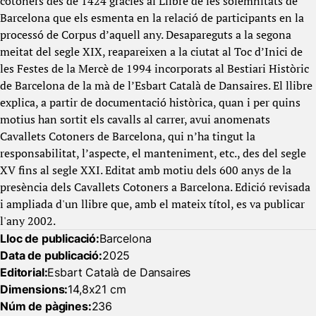
cotoners des de 1424 gràcies al Llibre de les solemnitats de
Barcelona que els esmenta en la relació de participants en la
processó de Corpus d’aquell any. Desapareguts a la segona
meitat del segle XIX, reapareixen a la ciutat al Toc d’Inici de
les Festes de la Mercè de 1994 incorporats al Bestiari Històric
de Barcelona de la mà de l’Esbart Català de Dansaires. El llibre
explica, a partir de documentació històrica, quan i per quins
motius han sortit els cavalls al carrer, avui anomenats
Cavallets Cotoners de Barcelona, qui n’ha tingut la
responsabilitat, l’aspecte, el manteniment, etc., des del segle
XV fins al segle XXI. Editat amb motiu dels 600 anys de la
presència dels Cavallets Cotoners a Barcelona. Edició revisada
i ampliada d'un llibre que, amb el mateix títol, es va publicar
l'any 2002.
Lloc de publicació:
Barcelona
Data de publicació:
2025
Editorial:
Esbart Català de Dansaires
Dimensions:
14,8x21 cm
Núm de pàgines:
236