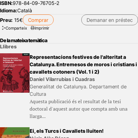
ISBN:
978-84-09-76705-2
Idioma:
Català
Preu:
15€
Comprar
Demanar en préstec
Comparteix
Imprimir
De la mateixa temàtica
Llibres
Representacions festives de l'alteritat a
Catalunya. Entremesos de moros i cristians i
cavallets cotoners (Vol. 1 i 2)
Daniel Vilarrubias i Cuadras
Generalitat de Catalunya. Departament de
Cultura
Aquesta publicació és el resultat de la tesi
doctoral d'aquest autor que compta amb una
llarga...
Ei, els Turcs i Cavallets lluiten!