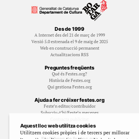
Des de 1999
A Internet des del 21 de març de 1999
Versió 5.0 estrenada el 9 de maig de 2025
Web en construcció permanent
Actualitzacions RSS
Preguntes freqüents
Qué és Festes.org?
Història de Festes.org
Qui gestiona Festes.org
Ajuda a fer créixer festes.org
Feste’n editor/contribuidor
Subscriu-t’hi/Feste’n mecenes
Contracta publicitat
Aquest lloc web utilitza cookies
Fes un donatiu puntual
Utilitzem cookies pròpies i de tercers per millorar
Els llibres de festes.org