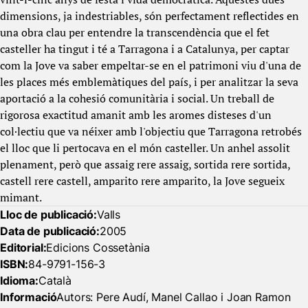
dimensions, ja indestriables, són perfectament reflectides en
una obra clau per entendre la transcendència que el fet
casteller ha tingut i té a Tarragona i a Catalunya, per captar
com la Jove va saber empeltar-se en el patrimoni viu d'una de
les places més emblemàtiques del país, i per analitzar la seva
aportació a la cohesió comunitària i social. Un treball de
rigorosa exactitud amanit amb les aromes disteses d'un
col·lectiu que va néixer amb l'objectiu que Tarragona retrobés
el lloc que li pertocava en el món casteller. Un anhel assolit
plenament, però que assaig rere assaig, sortida rere sortida,
castell rere castell, amparito rere amparito, la Jove segueix
mimant.
Lloc de publicació:
Valls
Data de publicació:
2005
Editorial:
Edicions Cossetània
ISBN:
84-9791-156-3
Idioma:
Català
Informació
Autors: Pere Audí, Manel Callao i Joan Ramon