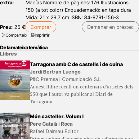
extra:
Macías Nombre de pàgines: 176 Il·lustracions:
150 (a tot color) Enquadernació: en tapa dura
Mida: 21 x 29,7 cm ISBN: 84-9791-156-3
Preu:
25 €
Comprar
Demanar en préstec
Comparteix
Imprimir
De la mateixa temàtica
Llibres
Tarragona amb C de castells i de cuina
Jordi Bertran Luengo
P&C Premsa i Comunicació S.L
Aquest llibre recull un centenars d'articles dels
550 que l'autor va publicar al Diari de
Tarragona...
Món casteller. Volum I
Pere Català i Roca
Rafael Dalmau Editor
Primer volum d'aquesta obra de referència que