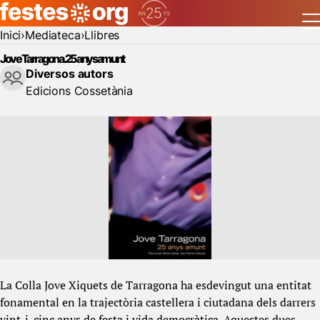
Inici
Mediateca
Llibres
Jove Tarragona. 25 anys amunt
Diversos autors
Edicions Cossetània
La Colla Jove Xiquets de Tarragona ha esdevingut una entitat
fonamental en la trajectòria castellera i ciutadana dels darrers
vint-i-cinc anys de festa i vida democràtica. Aquestes dues