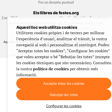
Fes un donatiu puntual
Els llibres de festes.org
L’any 2012 vam posar en marxa una col·lecció editorial en format paper,
recuperant i ampliant materials que fins aleshores havien estat
Aquest lloc web utilitza cookies
exclusivament accessibles al nostre espai web. [+]
Utilitzem cookies pròpies i de tercers per millorar
l’experiència d’usuari, analitzar el trànsit, la vostra
Aquesta obra està subjecta a una llicència de Reconeixement No Comercial -
navegació al web i personalitzar el contingut. Podeu
CompartirIgual 4.0 de Creative Commons
“Acceptar totes les cookies”, “Configurar les cookies”
© 1999-2026 festes.org
Crèdits del web
Avís legal
Política de privadesa
Ús de galetes
Contacte
que voleu acceptar o bé “Rebutjar-les totes” (excepte
les cookies tècniques que són necessàries). Consulteu
la nostra
política de cookies
per obtenir més
informació.
Accepta totes les cookies
Rebutjar-les totes
Configurar les cookies