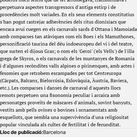
perpetuava aspectes transgressors d'antiga estirp i de
procedències molt variades. En els seus elements constitutius
s'han pogut rastrejar adherències dels ritus dionisíacs que
encara avui cuegen en els carnavals sards d'Ottana i Mamoiada
amb comparses tan atàviques com els Boes i els Mamuthones,
personificació taurina del déu indoeuropeu del vi i del teatre,
que surten el dijous Gras; o com els 'Geroi' ('els Vells') de l'illa
grega de Skyros, o els carnavals de les muntanyes de Romania
i d'algunes recòndites valls alpines o pirinenques, amb actes i
fesomies que retrobem escampades per tot Centreuropa
(Càrpats, Balcans, Bielorrúsia, Eslovàquia, Àustria, Baviera,
etc.). Les comparses i danses de carnaval d'aquests llocs
remots perpetuen una fisonomia peculiar i arcaica amb
personatges proveïts de màscares d'animals, sovint banyuts,
vestits amb pells ovines o bovines i ornamentats amb
esquellots, que sembla una supervivència d'una religiositat
popular vinculada als cultes de fertilitat i de fecunditat.
Lloc de publicació:
Barcelona