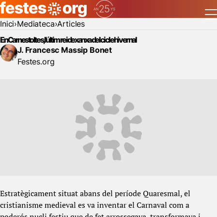
Inici
Mediateca
Articles
En Carnestoltes, l'últim rei de xanxa del cicle hivernal
J. Francesc Massip Bonet
Festes.org
Estratègicament situat abans del període Quaresmal, el
cristianisme medieval es va inventar el Carnaval com a
poderós nucli festiu que de fet arrossegava, transformava i