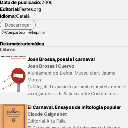
Data de publicació:
2006
Editorial:
Festes.org
Idioma:
Català
Descarregar
Comparteix
Imprimir
De la mateixa temàtica
Llibres
Joan Brossa, poesia i carnaval
Joan Brossa i Cuervo
Ajuntament de Lleida. Museu d'art Jaume
Morera
Catàleg de l'exposició que amb el mateix nom es
va organitzar a la Sala Leandre Cristòfol de...
El Carnaval. Ensayos de mitología popular
Claude Gaignebet
Editorial Alta Fulla
El Carnaval es el ciclo litúrgico central de una