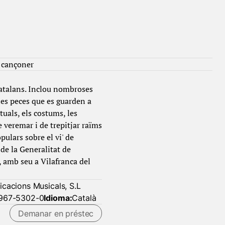
cançoner
 Catalans. Inclou nombroses
nes peces que es guarden a
uals, els costums, les
e veremar i de trepitjar raïms
ulars sobre el vi' de
de la Generalitat de
 amb seu a Vilafranca del
icacions Musicals, S.L
967-5302-0
Idioma:
Català
Demanar en préstec