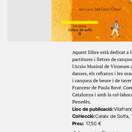
Aquest llibre està dedicat a 
partitures i lletres de canç
l'Arxiu Musical de Vinseum am
danses, els refranys i les or
i cançons de beure i de taver
Francesc de Paula Bové. Coe
Catalunya i amb la col·labor
Penedès.
Lloc de publicació:
Vilafran
Col·lecció:
Calaix de Solfa, 
Preu:
17,50 €