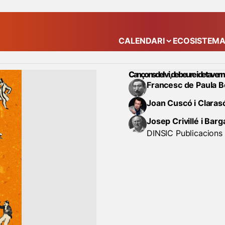
CALENDARI
ECOSISTEM
Mostra el submenú
Cançons del vi, de beure i de tavern
Francesc de Paula Bo
Joan Cuscó i Claras
Josep Crivillé i Barg
DINSIC Publicacions 