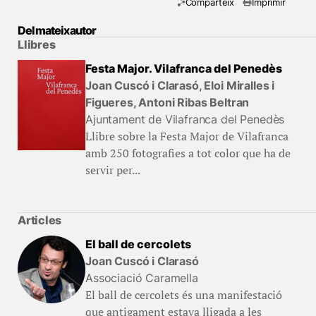
Comparteix
Imprimir
Del mateix autor
Llibres
Festa Major. Vilafranca del Penedès
Joan Cuscó i Clarasó, Eloi Miralles i
Figueres, Antoni Ribas Beltran
Ajuntament de Vilafranca del Penedès
Llibre sobre la Festa Major de Vilafranca
amb 250 fotografies a tot color que ha de
servir per...
Articles
El ball de cercolets
Joan Cuscó i Clarasó
Associació Caramella
El ball de cercolets és una manifestació
que antigament estava lligada a les