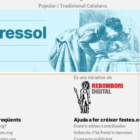
Popular i Tradicional Catalana.
És una iniciativa de
reqüents
Ajuda a fer créixer festes.o
org?
Feste’n editor/contribuidor
tes.org
Subscriu-t’hi/Feste’n mecenes
stes.org
Contracta publicitat