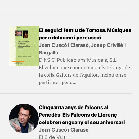
El seguici festiu de Tortosa. Músiques
per a dolçaina i percussió
Joan Cuscó i Clarasó, Josep Crivillé i
Bargalló
DINSIC Publicacions Musicals, S.L
El volum, que commemora els 15 anys de
la colla Gaiters de l'Aguilot, inclou onze
partitures per a...
Cinquanta anys de falcons al
Penedès. Els Falcons de Llorenç
celebren enguany el seu aniversari
Joan Cuscó i Clarasó
El 3 de Vuit