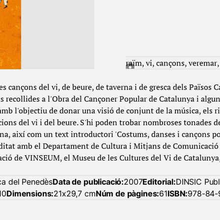
raïm
vi
cançons
veremar
les cançons del vi, de beure, de taverna i de gresca dels Països
ons recollides a l'Obra del Cançoner Popular de Catalunya i algu
b l'objectiu de donar una visió de conjunt de la música, els rit
acions del vi i del beure. S'hi poden trobar nombroses tonades d
na, així com un text introductori 'Costums, danses i cançons pop
ditat amb el Departament de Cultura i Mitjans de Comunicació 
ació de VINSEUM, el Museu de les Cultures del Vi de Catalunya,
ca del Penedès
Data de publicació:
2007
Editorial:
DINSIC Publ
10
Dimensions:
21x29,7 cm
Núm de pàgines:
61
ISBN:
978-84-