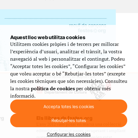
Aquest lloc web utilitza cookies
Utilitzem cookies pròpies i de tercers per millorar
l’experiència d’usuari, analitzar el trànsit, la vostra
navegació al web i personalitzar el contingut. Podeu
“Acceptar totes les cookies”, “Configurar les cookies”
que voleu acceptar o bé “Rebutjar-les totes” (excepte
Que compta amb el suport de
les cookies tècniques que són necessàries). Consulteu
la nostra
política de cookies
per obtenir més
informació.
Accepta totes les cookies
rg
Els llibres de festes.org
Rebutjar-les totes
L’any 2012 vam posar en marxa una col·lecció
editorial en format paper, recuperant i ampliant
Configurar les cookies
materials que fins aleshores havien estat