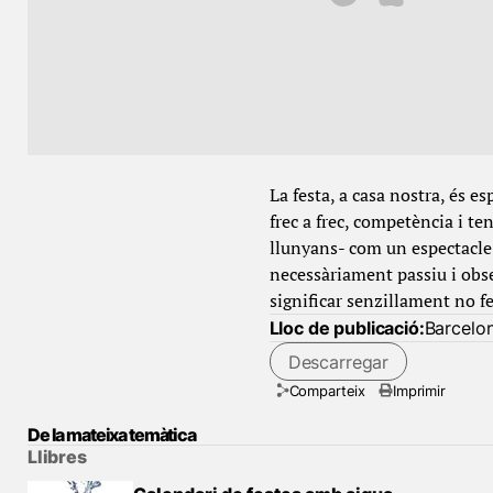
La festa, a casa nostra, és es
frec a frec, competència i ten
llunyans- com un espectacle 
necessàriament passiu i obse
significar senzillament no fe
Lloc de publicació:
Barcelo
Descarregar
Comparteix
Imprimir
De la mateixa temàtica
Llibres