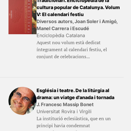
Tradicionari. Enciclopèdia de la
cultura popular de Catalunya. Volum
V: El calendari festiu
Diversos autors, Joan Soler i Amigó,
Manel Carrera i Escudé
Enciclopèdia Catalana
Aquest nou volum està dedicat
íntegrament al calendari festiu, el
conjunt de celebracions...
Església i teatre. De la litúrgia al
drama: un viatge d'anada i tornada
J. Francesc Massip Bonet
Universitat Rovira i Virgili
La institució eclesiàstica, que en un
principi havia condemnat