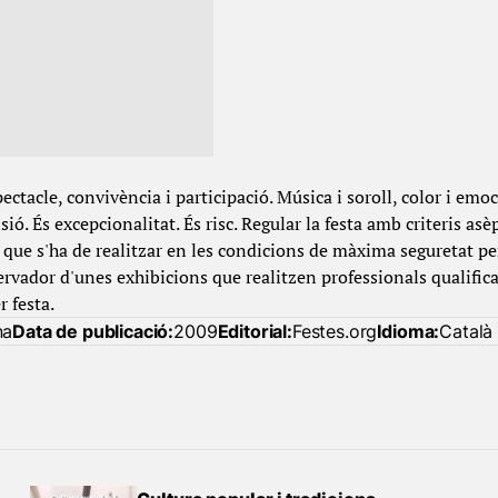
pectacle, convivència i participació. Música i soroll, color i emoc
sió. És excepcionalitat. És risc. Regular la festa amb criteris as
que s'ha de realitzar en les condicions de màxima seguretat per
rvador d'unes exhibicions que realitzen professionals qualific
r festa.
na
Data de publicació:
2009
Editorial:
Festes.org
Idioma:
Català