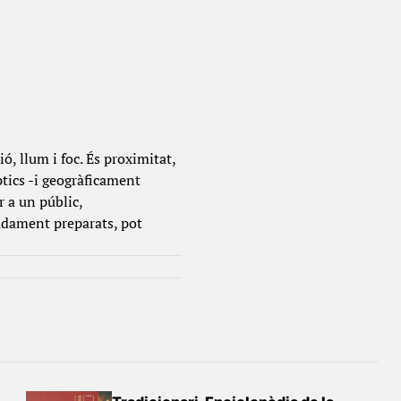
ió, llum i foc. És proximitat,
èptics -i geogràficament
 a un públic,
adament preparats, pot