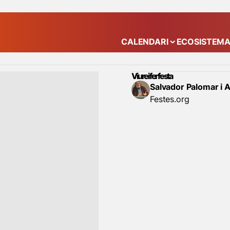
CALENDARI
ECOSISTEM
Mostra el submenú
Viure i fer festa
Salvador Palomar i 
Festes.org