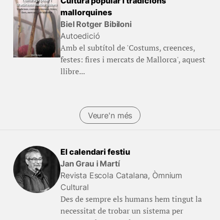
Cultura popular i tradicions
mallorquines
Biel Rotger Bibiloni
Autoedició
Amb el subtítol de 'Costums, creences,
festes: fires i mercats de Mallorca', aquest
llibre...
Veure'n més
El calendari festiu
Jan Grau i Martí
Revista Escola Catalana, Òmnium
Cultural
Des de sempre els humans hem tingut la
necessitat de trobar un sistema per