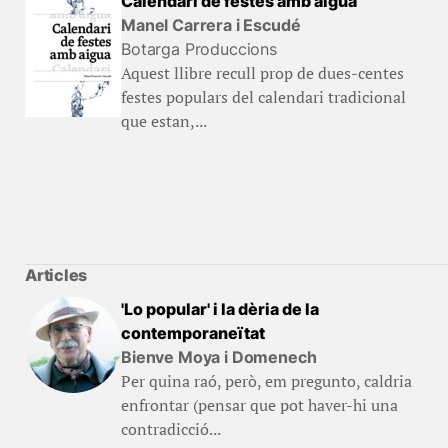
Calendari de festes amb aigua
Manel Carrera i Escudé
Botarga Produccions
Aquest llibre recull prop de dues-centes
festes populars del calendari tradicional
que estan,...
Articles
'Lo popular' i la dèria de la
contemporaneïtat
Bienve Moya i Domenech
Per quina raó, però, em pregunto, caldria
enfrontar (pensar que pot haver-hi una
contradicció...