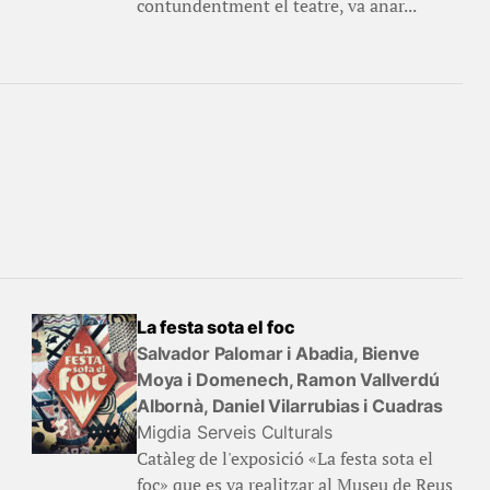
contundentment el teatre, va anar...
La festa sota el foc
Salvador Palomar i Abadia, Bienve
Moya i Domenech, Ramon Vallverdú
Albornà, Daniel Vilarrubias i Cuadras
Migdia Serveis Culturals
Catàleg de l'exposició «La festa sota el
foc» que es va realitzar al Museu de Reus