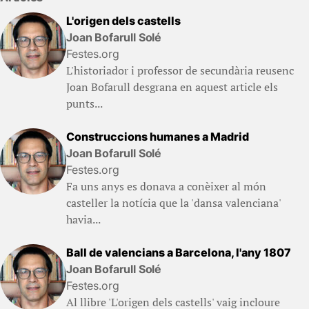
L'origen dels castells
Joan Bofarull Solé
Festes.org
L'historiador i professor de secundària reusenc
Joan Bofarull desgrana en aquest article els
punts...
Construccions humanes a Madrid
Joan Bofarull Solé
Festes.org
Fa uns anys es donava a conèixer al món
casteller la notícia que la 'dansa valenciana'
havia...
Ball de valencians a Barcelona, l'any 1807
Joan Bofarull Solé
Festes.org
Al llibre 'L'origen dels castells' vaig incloure