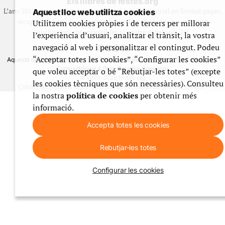
Els llibres de festes.org
L’any 2012 vam posar en marxa una col·lecció editorial en format paper,
Aquest lloc web utilitza cookies
recuperant i ampliant materials que fins aleshores havien estat
Utilitzem cookies pròpies i de tercers per millorar
exclusivament accessibles al nostre espai web. [+]
l’experiència d’usuari, analitzar el trànsit, la vostra
navegació al web i personalitzar el contingut. Podeu
“Acceptar totes les cookies”, “Configurar les cookies”
Aquesta obra està subjecta a una llicència de Reconeixement No Comercial -
CompartirIgual 4.0 de Creative Commons
que voleu acceptar o bé “Rebutjar-les totes” (excepte
© 1999-2026 festes.org
les cookies tècniques que són necessàries). Consulteu
Crèdits del web
Avís legal
Política de privadesa
Ús de galetes
Contacte
la nostra
política de cookies
per obtenir més
informació.
Accepta totes les cookies
Rebutjar-les totes
Configurar les cookies