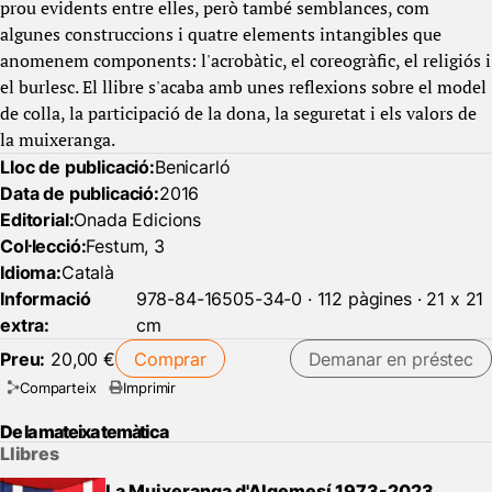
prou evidents entre elles, però també semblances, com
algunes construccions i quatre elements intangibles que
anomenem components: l'acrobàtic, el coreogràfic, el religiós i
el burlesc. El llibre s'acaba amb unes reflexions sobre el model
de colla, la participació de la dona, la seguretat i els valors de
la muixeranga.
Lloc de publicació:
Benicarló
Data de publicació:
2016
Editorial:
Onada Edicions
Col·lecció:
Festum, 3
Idioma:
Català
Informació
978-84-16505-34-0 · 112 pàgines · 21 x 21
extra:
cm
Preu:
20,00 €
Comprar
Demanar en préstec
Comparteix
Imprimir
De la mateixa temàtica
Llibres
La Muixeranga d'Algemesí 1973-2023