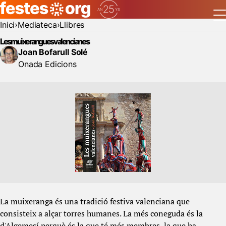
Inici
Mediateca
Llibres
Les muixerangues valencianes
Joan Bofarull Solé
Onada Edicions
La muixeranga és una tradició festiva valenciana que
consisteix a alçar torres humanes. La més coneguda és la
d'Algemesí perquè és la que té més membres, la que ha