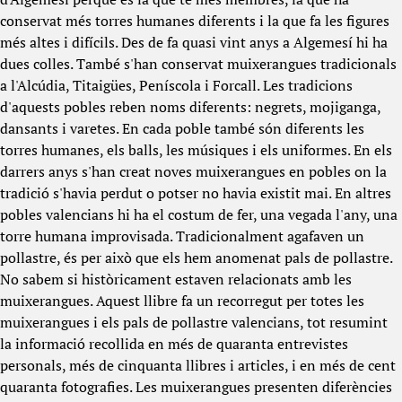
conservat més torres humanes diferents i la que fa les figures
més altes i difícils. Des de fa quasi vint anys a Algemesí hi ha
dues colles. També s'han conservat muixerangues tradicionals
a l'Alcúdia, Titaigües, Peníscola i Forcall. Les tradicions
d'aquests pobles reben noms diferents: negrets, mojiganga,
dansants i varetes. En cada poble també són diferents les
torres humanes, els balls, les músiques i els uniformes. En els
darrers anys s'han creat noves muixerangues en pobles on la
tradició s'havia perdut o potser no havia existit mai. En altres
pobles valencians hi ha el costum de fer, una vegada l'any, una
torre humana improvisada. Tradicionalment agafaven un
pollastre, és per això que els hem anomenat pals de pollastre.
No sabem si històricament estaven relacionats amb les
muixerangues. Aquest llibre fa un recorregut per totes les
muixerangues i els pals de pollastre valencians, tot resumint
la informació recollida en més de quaranta entrevistes
personals, més de cinquanta llibres i articles, i en més de cent
quaranta fotografies. Les muixerangues presenten diferències