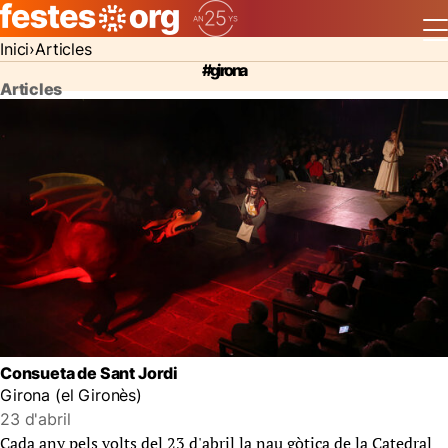
Inici
Articles
#girona
Articles
Consueta de Sant Jordi
Girona (el Gironès)
23 d'abril
Cada any pels volts del 23 d'abril la nau gòtica de la Catedral