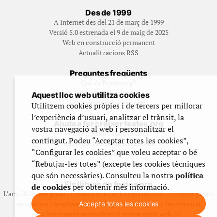
Des de 1999
A Internet des del 21 de març de 1999
Versió 5.0 estrenada el 9 de maig de 2025
Web en construcció permanent
Actualitzacions RSS
Preguntes freqüents
Qué és Festes.org?
Història de Festes.org
Aquest lloc web utilitza cookies
Qui gestiona Festes.org
Utilitzem cookies pròpies i de tercers per millorar
l’experiència d’usuari, analitzar el trànsit, la
Ajuda a fer créixer festes.org
vostra navegació al web i personalitzar el
Feste’n editor/contribuidor
contingut. Podeu “Acceptar totes les cookies”,
Subscriu-t’hi/Feste’n mecenes
“Configurar les cookies” que voleu acceptar o bé
Contracta publicitat
“Rebutjar-les totes” (excepte les cookies tècniques
Fes un donatiu puntual
que són necessàries). Consulteu la nostra
política
Els llibres de festes.org
de cookies
per obtenir més informació.
L’any 2012 vam posar en marxa una col·lecció editorial en format paper,
recuperant i ampliant materials que fins aleshores havien estat
Accepta totes les cookies
exclusivament accessibles al nostre espai web. [+]