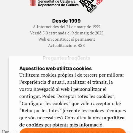
Des de 1999
A Internet des del 21 de març de 1999
Versió 5.0 estrenada el 9 de maig de 2025
Web en construcció permanent
Actualitzacions RSS
Preguntes freqüents
Qué és Festes.org?
Aquest lloc web utilitza cookies
Història de Festes.org
Utilitzem cookies pròpies i de tercers per millorar
Qui gestiona Festes.org
l’experiència d’usuari, analitzar el trànsit, la
vostra navegació al web i personalitzar el
Ajuda a fer créixer festes.org
Feste’n editor/contribuidor
contingut. Podeu “Acceptar totes les cookies”,
Subscriu-t’hi/Feste’n mecenes
“Configurar les cookies” que voleu acceptar o bé
Contracta publicitat
“Rebutjar-les totes” (excepte les cookies tècniques
Fes un donatiu puntual
que són necessàries). Consulteu la nostra
política
de cookies
per obtenir més informació.
Els llibres de festes.org
L’any 2012 vam posar en marxa una col·lecció editorial en format paper,