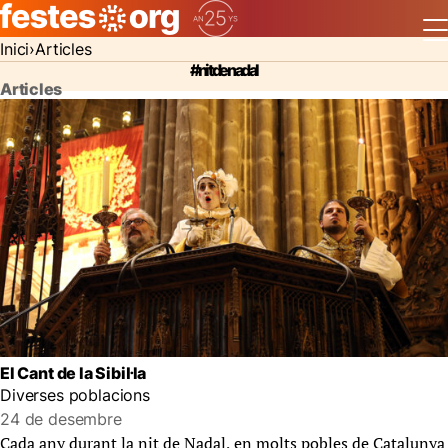
Inici
Articles
#nit de nadal
Articles
El Cant de la Sibil·la
Diverses poblacions
24 de desembre
Cada any durant la nit de Nadal, en molts pobles de Catalunya