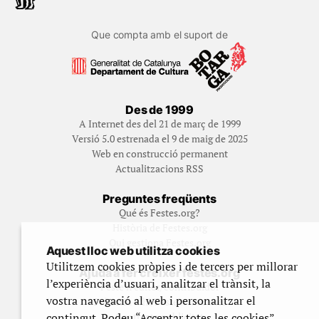
Que compta amb el suport de
Des de 1999
A Internet des del 21 de març de 1999
Versió 5.0 estrenada el 9 de maig de 2025
Web en construcció permanent
Actualitzacions RSS
Preguntes freqüents
Qué és Festes.org?
Història de Festes.org
Qui gestiona Festes.org
Aquest lloc web utilitza cookies
Utilitzem cookies pròpies i de tercers per millorar
Ajuda a fer créixer festes.org
l’experiència d’usuari, analitzar el trànsit, la
Feste’n editor/contribuidor
vostra navegació al web i personalitzar el
Subscriu-t’hi/Feste’n mecenes
contingut. Podeu “Acceptar totes les cookies”,
Contracta publicitat