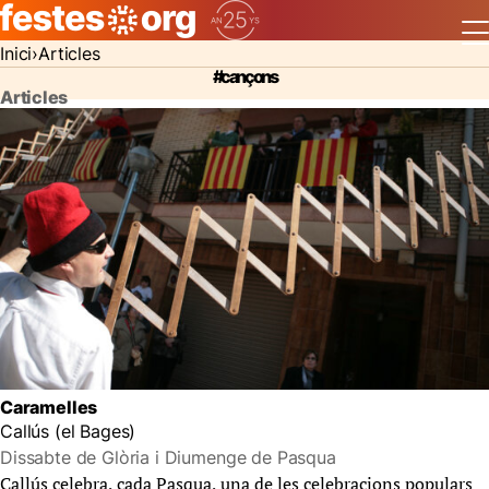
Inici
Articles
#cançons
Articles
Caramelles
Callús (el Bages)
Dissabte de Glòria i Diumenge de Pasqua
Callús celebra, cada Pasqua, una de les celebracions populars