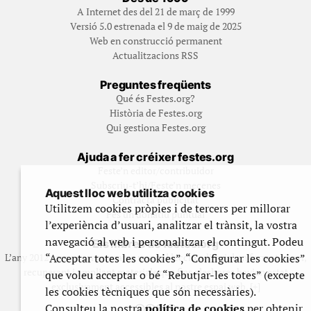
A Internet des del 21 de març de 1999
Versió 5.0 estrenada el 9 de maig de 2025
Web en construcció permanent
Actualitzacions RSS
Preguntes freqüents
Qué és Festes.org?
Història de Festes.org
Qui gestiona Festes.org
Ajuda a fer créixer festes.org
Feste’n editor/contribuidor
Subscriu-t’hi/Feste’n mecenes
Aquest lloc web utilitza cookies
Contracta publicitat
Utilitzem cookies pròpies i de tercers per millorar
Fes un donatiu puntual
l’experiència d’usuari, analitzar el trànsit, la vostra
navegació al web i personalitzar el contingut. Podeu
Els llibres de festes.org
“Acceptar totes les cookies”, “Configurar les cookies”
L’any 2012 vam posar en marxa una col·lecció editorial en format paper,
recuperant i ampliant materials que fins aleshores havien estat
que voleu acceptar o bé “Rebutjar-les totes” (excepte
exclusivament accessibles al nostre espai web. [+]
les cookies tècniques que són necessàries).
Consulteu la nostra
política de cookies
per obtenir