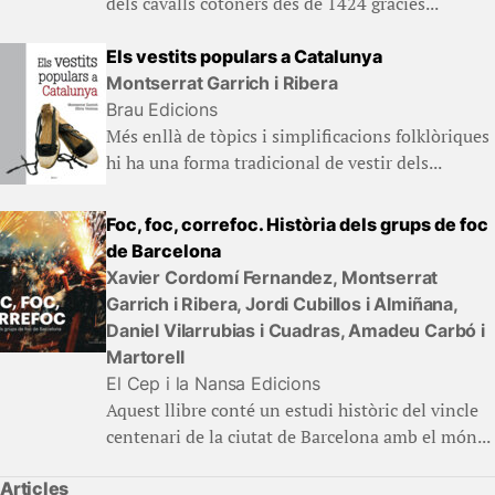
dels cavalls cotoners des de 1424 gràcies...
Els vestits populars a Catalunya
Montserrat Garrich i Ribera
Brau Edicions
Més enllà de tòpics i simplificacions folklòriques
hi ha una forma tradicional de vestir dels...
Foc, foc, correfoc. Història dels grups de foc
de Barcelona
Xavier Cordomí Fernandez, Montserrat
Garrich i Ribera, Jordi Cubillos i Almiñana,
Daniel Vilarrubias i Cuadras, Amadeu Carbó i
Martorell
El Cep i la Nansa Edicions
Aquest llibre conté un estudi històric del vincle
centenari de la ciutat de Barcelona amb el món...
Articles