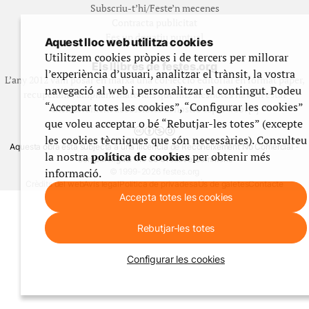
Subscriu-t’hi/Feste’n mecenes
Contracta publicitat
Fes un donatiu puntual
Aquest lloc web utilitza cookies
Utilitzem cookies pròpies i de tercers per millorar
Els llibres de festes.org
l’experiència d’usuari, analitzar el trànsit, la vostra
L’any 2012 vam posar en marxa una col·lecció editorial en format paper,
navegació al web i personalitzar el contingut. Podeu
recuperant i ampliant materials que fins aleshores havien estat
“Acceptar totes les cookies”, “Configurar les cookies”
exclusivament accessibles al nostre espai web. [+]
que voleu acceptar o bé “Rebutjar-les totes” (excepte
les cookies tècniques que són necessàries). Consulteu
Aquesta obra està subjecta a una llicència de Reconeixement No Comercial -
la nostra
política de cookies
per obtenir més
CompartirIgual 4.0 de Creative Commons
informació.
© 1999-2026 festes.org
Crèdits del web
Avís legal
Política de privadesa
Ús de galetes
Contacte
Accepta totes les cookies
Rebutjar-les totes
Configurar les cookies