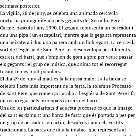
setmana posterior.
La vigília, 28 de juny, se celebra una animada cercavila
nocturna protagonitzada pels gegants del Serrallo, Pere i
Carme, nascuts l'any 1990. El gegant representa un pescador i
duu una pipa i un escapulari, mentre que la geganta representa
una peixatera i duu una panera amb un llobregant. La cercavila
surt de l'església de Sant Pere i es desenvolupa per diferents
carrers del barri, que s'omplen de gom a gom per veure passar
els gegants i el grup de música, que anima tot el recorregut
tocant temes molt populars.
El dia 29 de juny al matí es fa la missa major i a la tarda se
celebra l'acte més important de la festa, la solemne Processó
de Sant Pere, que comença i acaba a l'església de Sant Pere i fa
un recorregut pels principals carrers del barri.
Una de les particularitats d'aquesta processó és que la imatge
del sant és damunt una barca de fusta que és portada a pes per
un grup de pescadors en actiu, descalços i amb els vestits
tradicionals. La barca que duu la imatge -que representa al