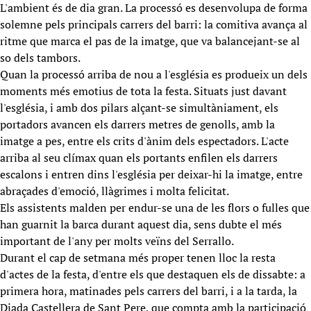
L'ambient és de dia gran. La processó es desenvolupa de forma
solemne pels principals carrers del barri: la comitiva avança al
ritme que marca el pas de la imatge, que va balancejant-se al
so dels tambors.
Quan la processó arriba de nou a l'església es produeix un dels
moments més emotius de tota la festa. Situats just davant
l'església, i amb dos pilars alçant-se simultàniament, els
portadors avancen els darrers metres de genolls, amb la
imatge a pes, entre els crits d'ànim dels espectadors. L'acte
arriba al seu clímax quan els portants enfilen els darrers
escalons i entren dins l'església per deixar-hi la imatge, entre
abraçades d'emoció, llàgrimes i molta felicitat.
Els assistents malden per endur-se una de les flors o fulles que
han guarnit la barca durant aquest dia, sens dubte el més
important de l'any per molts veïns del Serrallo.
Durant el cap de setmana més proper tenen lloc la resta
d'actes de la festa, d'entre els que destaquen els de dissabte: a
primera hora, matinades pels carrers del barri, i a la tarda, la
Diada Castellera de Sant Pere, que compta amb la participació