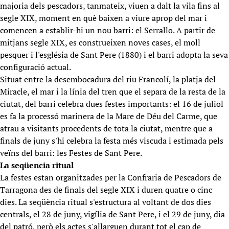
majoria dels pescadors, tanmateix, viuen a dalt la vila fins al
segle XIX, moment en què baixen a viure aprop del mar i
comencen a establir-hi un nou barri: el Serrallo. A partir de
mitjans segle XIX, es construeixen noves cases, el moll
pesquer i l'església de Sant Pere (1880) i el barri adopta la seva
configuració actual.
Situat entre la desembocadura del riu Francolí, la platja del
Miracle, el mar i la línia del tren que el separa de la resta de la
ciutat, del barri celebra dues festes importants: el 16 de juliol
es fa la processó marinera de la Mare de Déu del Carme, que
atrau a visitants procedents de tota la ciutat, mentre que a
finals de juny s'hi celebra la festa més viscuda i estimada pels
veïns del barri: les Festes de Sant Pere.
La seqüencia ritual
La festes estan organitzades per la Confraria de Pescadors de
Tarragona des de finals del segle XIX i duren quatre o cinc
dies. La seqüència ritual s'estructura al voltant de dos dies
centrals, el 28 de juny, vigília de Sant Pere, i el 29 de juny, dia
del patró, però els actes s'allarguen durant tot el cap de