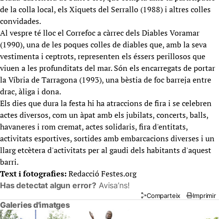
de la colla local, els Xiquets del Serrallo (1988) i altres colles
convidades.
Al vespre té lloc el Correfoc a càrrec dels Diables Voramar
(1990), una de les poques colles de diables que, amb la seva
vestimenta i ceptrots, representen els éssers perillosos que
viuen a les profunditats del mar. Són els encarregats de portar
la Víbria de Tarragona (1993), una bèstia de foc barreja entre
drac, àliga i dona.
Els dies que dura la festa hi ha atraccions de fira i se celebren
actes diversos, com un àpat amb els jubilats, concerts, balls,
havaneres i rom cremat, actes solidaris, fira d'entitats,
activitats esportives, sortides amb embarcacions diverses i un
llarg etcètera d'activitats per al gaudi dels habitants d'aquest
barri.
Text i fotografies:
Redacció Festes.org
Has detectat algun error?
Avisa’ns!
Comparteix
Imprimir
Galeries d'imatges