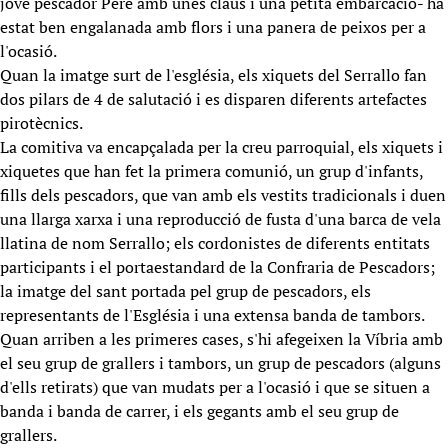
jove pescador Pere amb unes claus i una petita embarcació- ha
estat ben engalanada amb flors i una panera de peixos per a
l'ocasió.
Quan la imatge surt de l'església, els xiquets del Serrallo fan
dos pilars de 4 de salutació i es disparen diferents artefactes
pirotècnics.
La comitiva va encapçalada per la creu parroquial, els xiquets i
xiquetes que han fet la primera comunió, un grup d'infants,
fills dels pescadors, que van amb els vestits tradicionals i duen
una llarga xarxa i una reproducció de fusta d'una barca de vela
llatina de nom Serrallo; els cordonistes de diferents entitats
participants i el portaestandard de la Confraria de Pescadors;
la imatge del sant portada pel grup de pescadors, els
representants de l'Església i una extensa banda de tambors.
Quan arriben a les primeres cases, s'hi afegeixen la Víbria amb
el seu grup de grallers i tambors, un grup de pescadors (alguns
d'ells retirats) que van mudats per a l'ocasió i que se situen a
banda i banda de carrer, i els gegants amb el seu grup de
grallers.