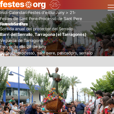
Inici
Calendari
Festes d'estiu
Juny > 21
Festes de Sant Pere
Processó de Sant Pere
Festes de Sant Pere
Sortida anual del protector del Serrallo
Barri del Serrallo, Tarragona (el Tarragonès)
Vegueria de Tarragona
Pels volts del 29 de juny
gegants
processó
sant pere
pescadors
serrallo