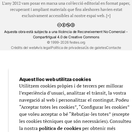
L’any 2012 vam posar en marxa una col·lecció editorial en format paper,
recuperant i ampliant materials que fins aleshores havien estat
exclusivament accessibles al nostre espai web. [+]
Aquesta obra està subjecta a una llicència de Reconeixement No Comercial -
CompartirIgual 4.0 de Creative Commons
© 1999-2026 festes.org
Crèdits del web
Avís legal
Política de privadesa
Ús de galetes
Contacte
Aquest lloc web utilitza cookies
Utilitzem cookies pròpies i de tercers per millorar
l’experiència d’usuari, analitzar el trànsit, la vostra
navegació al web i personalitzar el contingut. Podeu
“Acceptar totes les cookies”, “Configurar les cookies”
que voleu acceptar o bé “Rebutjar-les totes” (excepte
les cookies tècniques que són necessàries). Consulteu
la nostra
política de cookies
per obtenir més