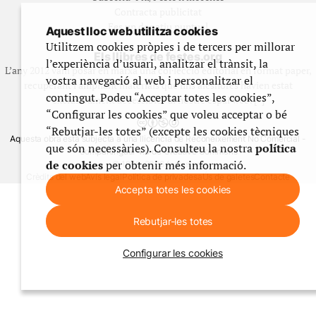
Contracta publicitat
Fes un donatiu puntual
Aquest lloc web utilitza cookies
Utilitzem cookies pròpies i de tercers per millorar
Els llibres de festes.org
l’experiència d’usuari, analitzar el trànsit, la
L’any 2012 vam posar en marxa una col·lecció editorial en format paper,
vostra navegació al web i personalitzar el
recuperant i ampliant materials que fins aleshores havien estat
contingut. Podeu “Acceptar totes les cookies”,
exclusivament accessibles al nostre espai web. [+]
“Configurar les cookies” que voleu acceptar o bé
“Rebutjar-les totes” (excepte les cookies tècniques
Aquesta obra està subjecta a una llicència de Reconeixement No Comercial -
que són necessàries). Consulteu la nostra
política
CompartirIgual 4.0 de Creative Commons
de cookies
per obtenir més informació.
© 1999-2026 festes.org
Crèdits del web
Avís legal
Política de privadesa
Ús de galetes
Contacte
Accepta totes les cookies
Rebutjar-les totes
Configurar les cookies