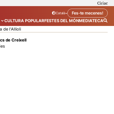
Ciriac
Fes-te mecenes!
Català
Idioma seleccionat:
. Canviar idioma
A
CULTURA POPULAR
FESTES DEL MÓN
MEDIATECA
 de “Calendari”
Mostra el submenú de “Ecosistema”
a de l'Allioli
cs de Creixell
ies