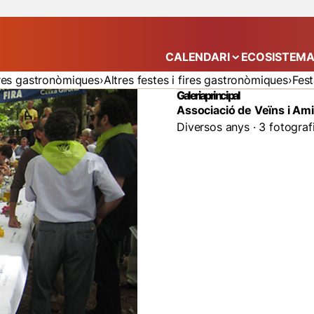
CALENDARI
ECOSISTEM
Mostra el submenú
ires gastronòmiques
Altres festes i fires gastronòmiques
Fest
Galeria principal
Associació de Veïns i Ami
Diversos anys · 3 fotograf