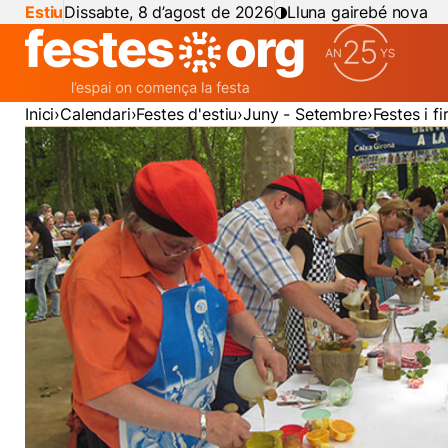
Estiu
Dissabte, 8 d’agost de 2026
Lluna gairebé nova
Inici
Calendari
Festes d'estiu
Juny - Setembre
Festes i f