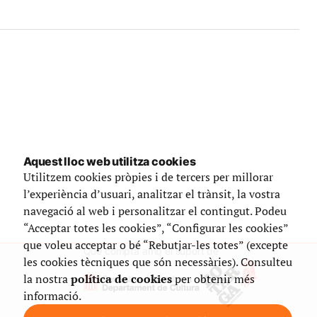
Aquest lloc web utilitza cookies
Utilitzem cookies pròpies i de tercers per millorar
l’experiència d’usuari, analitzar el trànsit, la vostra
navegació al web i personalitzar el contingut. Podeu
“Acceptar totes les cookies”, “Configurar les cookies”
que voleu acceptar o bé “Rebutjar-les totes” (excepte
Que compta amb el suport de
les cookies tècniques que són necessàries). Consulteu
la nostra
política de cookies
per obtenir més
informació.