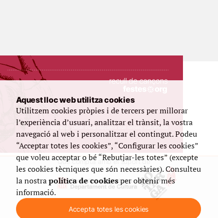
Aquest lloc web utilitza cookies
Utilitzem cookies pròpies i de tercers per millorar
l’experiència d’usuari, analitzar el trànsit, la vostra
navegació al web i personalitzar el contingut. Podeu
“Acceptar totes les cookies”, “Configurar les cookies”
que voleu acceptar o bé “Rebutjar-les totes” (excepte
Que compta amb el suport de
les cookies tècniques que són necessàries). Consulteu
la nostra
política de cookies
per obtenir més
informació.
Accepta totes les cookies