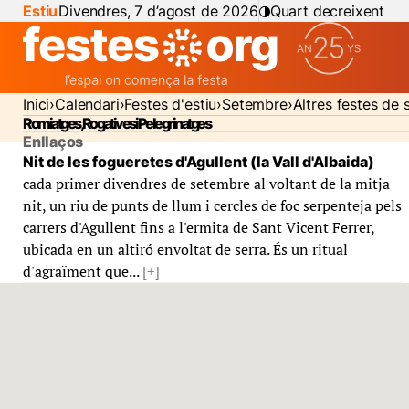
Estiu
Divendres, 7 d’agost de 2026
Quart decreixent
Inici
Calendari
Festes d'estiu
Setembre
Altres festes de
Romiatges, Rogatives i Pelegrinatges
Enllaços
-
Nit de les fogueretes d'Agullent (la Vall d'Albaida)
cada primer divendres de setembre al voltant de la mitja
nit, un riu de punts de llum i cercles de foc serpenteja pels
carrers d'Agullent fins a l'ermita de Sant Vicent Ferrer,
ubicada en un altiró envoltat de serra. És un ritual
d'agraïment que...
[+]