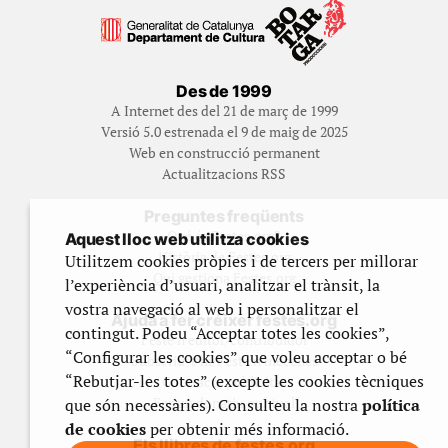
Des de 1999
A Internet des del 21 de març de 1999
Versió 5.0 estrenada el 9 de maig de 2025
Web en construcció permanent
Actualitzacions RSS
Preguntes freqüents
Qué és Festes.org?
Aquest lloc web utilitza cookies
Història de Festes.org
Utilitzem cookies pròpies i de tercers per millorar
Qui gestiona Festes.org
l’experiència d’usuari, analitzar el trànsit, la
vostra navegació al web i personalitzar el
Ajuda a fer créixer festes.org
contingut. Podeu “Acceptar totes les cookies”,
Feste’n editor/contribuidor
“Configurar les cookies” que voleu acceptar o bé
Subscriu-t’hi/Feste’n mecenes
“Rebutjar-les totes” (excepte les cookies tècniques
Contracta publicitat
Fes un donatiu puntual
que són necessàries). Consulteu la nostra
política
de cookies
per obtenir més informació.
Els llibres de festes.org