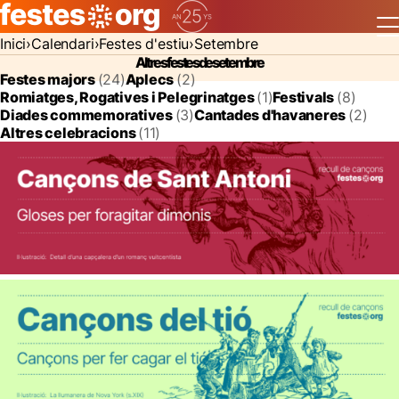
Inici
Calendari
Festes d'estiu
Setembre
Altres festes de setembre
Festes majors
(24)
Aplecs
(2)
Romiatges, Rogatives i Pelegrinatges
(1)
Festivals
(8)
Diades commemoratives
(3)
Cantades d'havaneres
(2)
Altres celebracions
(11)