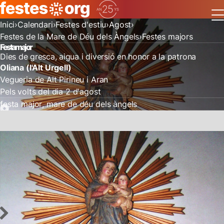
Inici
Calendari
Festes d'estiu
Agost
Festes de la Mare de Déu dels Àngels
Festes majors
Festa major
Dies de gresca, aigua i diversió en honor a la patrona
Oliana (l'Alt Urgell)
Vegueria de Alt Pirineu i Aran
Pels volts del dia 2 d'agost
festa major
mare de déu dels àngels