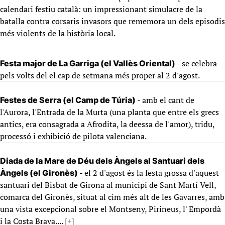
calendari festiu català: un impressionant simulacre de la
batalla contra corsaris invasors que rememora un dels episodis
més violents de la història local.
- se celebra
Festa major de La Garriga (el Vallès Oriental)
pels volts del el cap de setmana més proper al 2 d'agost.
- amb el cant de
Festes de Serra (el Camp de Túria)
l'Aurora, l'Entrada de la Murta (una planta que entre els grecs
antics, era consagrada a Afrodita, la deessa de l'amor), tridu,
processó i exhibició de pilota valenciana.
Diada de la Mare de Déu dels Àngels al Santuari dels
- el 2 d'agost és la festa grossa d'aquest
Àngels (el Gironès)
santuari del Bisbat de Girona al municipi de Sant Martí Vell,
comarca del Gironès, situat al cim més alt de les Gavarres, amb
una vista excepcional sobre el Montseny, Pirineus, l' Empordà
i la Costa Brava....
[+]