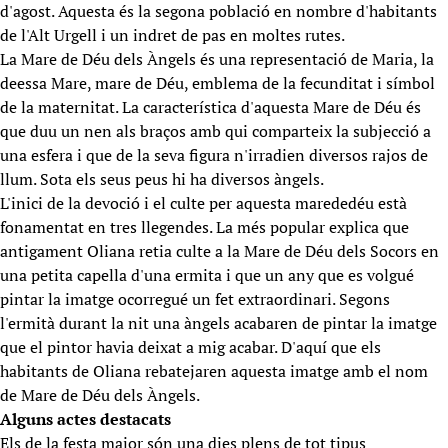
d'agost. Aquesta és la segona població en nombre d'habitants
de l'Alt Urgell i un indret de pas en moltes rutes.
La Mare de Déu dels Àngels és una representació de Maria, la
deessa Mare, mare de Déu, emblema de la fecunditat i símbol
de la maternitat. La característica d'aquesta Mare de Déu és
que duu un nen als braços amb qui comparteix la subjecció a
una esfera i que de la seva figura n'irradien diversos rajos de
llum. Sota els seus peus hi ha diversos àngels.
L'inici de la devoció i el culte per aquesta marededéu està
fonamentat en tres llegendes. La més popular explica que
antigament Oliana retia culte a la Mare de Déu dels Socors en
una petita capella d'una ermita i que un any que es volgué
pintar la imatge ocorregué un fet extraordinari. Segons
l'ermità durant la nit una àngels acabaren de pintar la imatge
que el pintor havia deixat a mig acabar. D'aquí que els
habitants de Oliana rebatejaren aquesta imatge amb el nom
de Mare de Déu dels Àngels.
Alguns actes destacats
Els de la festa major són una dies plens de tot tipus