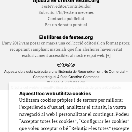
Ajuda a fer créixer festes.org
Feste’n editor/contribuidor
Subscriu-t’hi/Feste’n mecenes
Contracta publicitat
Fes un donatiu puntual
Els llibres de festes.org
L’any 2012 vam posar en marxa una col·lecció editorial en format paper,
recuperant i ampliant materials que fins aleshores havien estat
exclusivament accessibles al nostre espai web. [+]
Aquesta obra està subjecta a una llicència de Reconeixement No Comercial -
CompartirIgual 4.0 de Creative Commons
© 1999-2026 festes.org
Crèdits del web
Avís legal
Política de privadesa
Ús de galetes
Contacte
Aquest lloc web utilitza cookies
Utilitzem cookies pròpies i de tercers per millorar
l’experiència d’usuari, analitzar el trànsit, la vostra
navegació al web i personalitzar el contingut. Podeu
“Acceptar totes les cookies”, “Configurar les cookies”
que voleu acceptar o bé “Rebutjar-les totes” (excepte