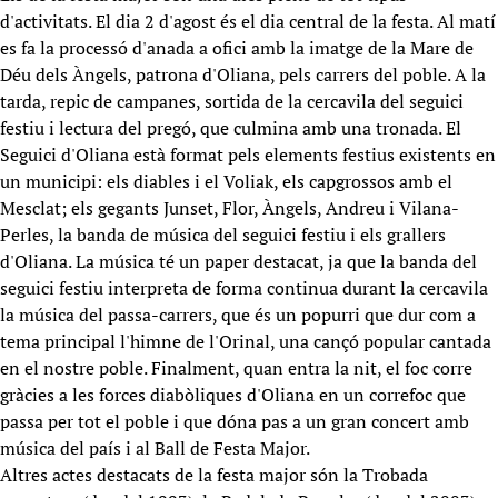
d'activitats. El dia 2 d'agost és el dia central de la festa. Al matí
es fa la processó d'anada a ofici amb la imatge de la Mare de
Déu dels Àngels, patrona d'Oliana, pels carrers del poble. A la
tarda, repic de campanes, sortida de la cercavila del seguici
festiu i lectura del pregó, que culmina amb una tronada. El
Seguici d'Oliana està format pels elements festius existents en
un municipi: els diables i el Voliak, els capgrossos amb el
Mesclat; els gegants Junset, Flor, Àngels, Andreu i Vilana-
Perles, la banda de música del seguici festiu i els grallers
d'Oliana. La música té un paper destacat, ja que la banda del
seguici festiu interpreta de forma continua durant la cercavila
la música del passa-carrers, que és un popurri que dur com a
tema principal l'himne de l'Orinal, una cançó popular cantada
en el nostre poble. Finalment, quan entra la nit, el foc corre
gràcies a les forces diabòliques d'Oliana en un correfoc que
passa per tot el poble i que dóna pas a un gran concert amb
música del país i al Ball de Festa Major.
Altres actes destacats de la festa major són la Trobada