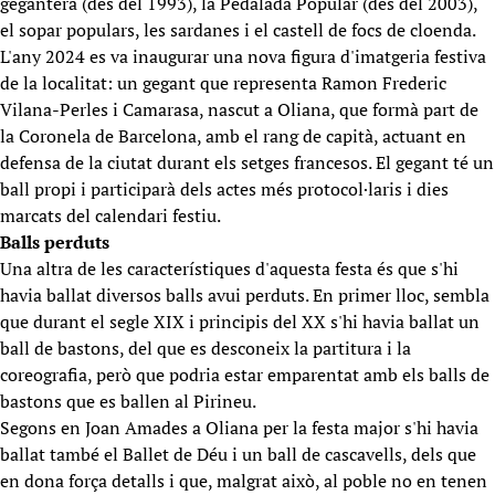
gegantera (des del 1993), la Pedalada Popular (des del 2003),
el sopar populars, les sardanes i el castell de focs de cloenda.
L'any 2024 es va inaugurar una nova figura d'imatgeria festiva
de la localitat: un gegant que representa Ramon Frederic
Vilana-Perles i Camarasa, nascut a Oliana, que formà part de
la Coronela de Barcelona, amb el rang de capità, actuant en
defensa de la ciutat durant els setges francesos. El gegant té un
ball propi i participarà dels actes més protocol·laris i dies
marcats del calendari festiu.
Balls perduts
Una altra de les característiques d'aquesta festa és que s'hi
havia ballat diversos balls avui perduts. En primer lloc, sembla
que durant el segle XIX i principis del XX s'hi havia ballat un
ball de bastons, del que es desconeix la partitura i la
coreografia, però que podria estar emparentat amb els balls de
bastons que es ballen al Pirineu.
Segons en Joan Amades a Oliana per la festa major s'hi havia
ballat també el Ballet de Déu i un ball de cascavells, dels que
en dona força detalls i que, malgrat això, al poble no en tenen