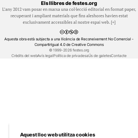
Els llibres de festes.org
L’any 2012 vam posar en marxa una col·lecció editorial en format paper,
recuperant i ampliant materials que fins aleshores havien estat
exclusivament accessibles al nostre espai web. [+]
Aquesta obra està subjecta a una llicència de Reconeixement No Comercial -
CompartirIgual 4.0 de Creative Commons
© 1999-2026 festes.org
Crèdits del web
Avís legal
Política de privadesa
Ús de galetes
Contacte
Aquest lloc web utilitza cookies