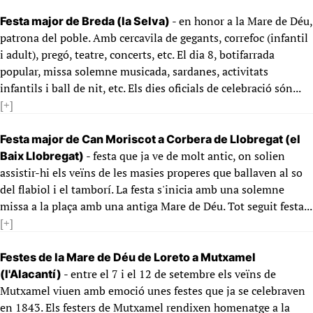
- en honor a la Mare de Déu,
Festa major de Breda (la Selva)
patrona del poble. Amb cercavila de gegants, correfoc (infantil
i adult), pregó, teatre, concerts, etc. El dia 8, botifarrada
popular, missa solemne musicada, sardanes, activitats
infantils i ball de nit, etc. Els dies oficials de celebració són...
[+]
Festa major de Can Moriscot a Corbera de Llobregat (el
- festa que ja ve de molt antic, on solien
Baix Llobregat)
assistir-hi els veïns de les masies properes que ballaven al so
del flabiol i el tamborí. La festa s'inicia amb una solemne
missa a la plaça amb una antiga Mare de Déu. Tot seguit festa...
[+]
Festes de la Mare de Déu de Loreto a Mutxamel
- entre el 7 i el 12 de setembre els veïns de
(l'Alacantí)
Mutxamel viuen amb emoció unes festes que ja se celebraven
en 1843. Els festers de Mutxamel rendixen homenatge a la