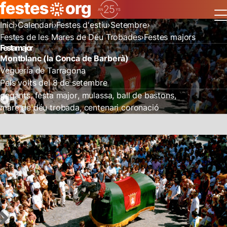
Inici
Calendari
Festes d'estiu
Setembre
Festes de les Mares de Déu Trobades
Festes majors
Festa major
Montblanc (la Conca de Barberà)
Vegueria de Tarragona
Pels volts del 8 de setembre
gegants
festa major
mulassa
ball de bastons
mare de déu trobada
centenari coronació