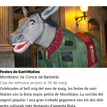
Festes de Sant Maties
Montblanc (la Conca de Barberà)
Cap de setmana proper al 14 de maig
Celebrades al bell mig del mes de maig, les festes de sant
Maties són la festa major petita de Montblanc. La sortida del
seguici popular i una gran trobada gegantera són els dos dels
actes culturals més destacats d'aquesta festa.