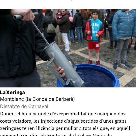
La Xeringa
Montblanc (la Conca de Barberà)
Dissabte de Carnaval
Durant el breu període d'excepcionalitat que marquen dos
coets voladors, les injeccions d'aigua sortides d'unes grans
xeringues tenen llicència per mullar a tots els que, en aquell
moment, són dins els contorns de la plaça Major de