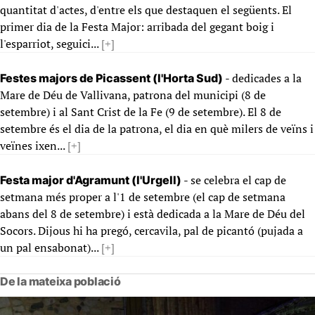
quantitat d'actes, d'entre els que destaquen el següents. El
primer dia de la Festa Major: arribada del gegant boig i
l'esparriot, seguici...
[+]
- dedicades a la
Festes majors de Picassent (l'Horta Sud)
Mare de Déu de Vallivana, patrona del municipi (8 de
setembre) i al Sant Crist de la Fe (9 de setembre). El 8 de
setembre és el dia de la patrona, el dia en què milers de veïns i
veïnes ixen...
[+]
- se celebra el cap de
Festa major d'Agramunt (l'Urgell)
setmana més proper a l'1 de setembre (el cap de setmana
abans del 8 de setembre) i està dedicada a la Mare de Déu del
Socors. Dijous hi ha pregó, cercavila, pal de picantó (pujada a
un pal ensabonat)...
[+]
De la mateixa població