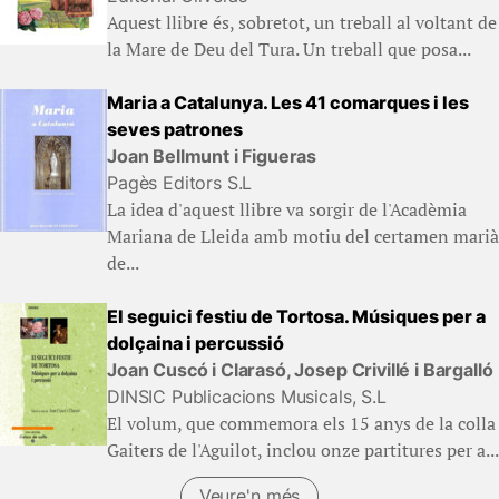
Aquest llibre és, sobretot, un treball al voltant de
la Mare de Deu del Tura. Un treball que posa...
Maria a Catalunya. Les 41 comarques i les
seves patrones
Joan Bellmunt i Figueras
Pagès Editors S.L
La idea d'aquest llibre va sorgir de l'Acadèmia
Mariana de Lleida amb motiu del certamen marià
de...
El seguici festiu de Tortosa. Músiques per a
dolçaina i percussió
Joan Cuscó i Clarasó, Josep Crivillé i Bargalló
DINSIC Publicacions Musicals, S.L
El volum, que commemora els 15 anys de la colla
Gaiters de l'Aguilot, inclou onze partitures per a...
Veure'n més