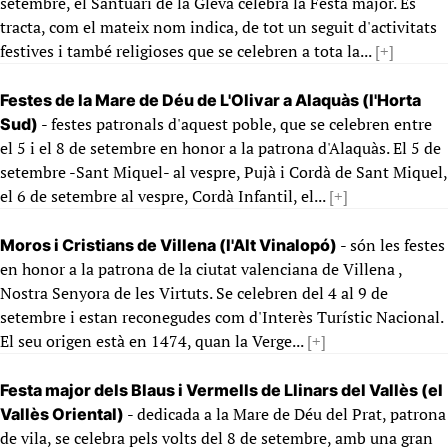
setembre, el Santuari de la Gleva celebra la Festa major. Es
tracta, com el mateix nom indica, de tot un seguit d'activitats
festives i també religioses que se celebren a tota la...
[+]
Festes de la Mare de Déu de L'Olivar a Alaquàs (l'Horta
- festes patronals d'aquest poble, que se celebren entre
Sud)
el 5 i el 8 de setembre en honor a la patrona d'Alaquàs. El 5 de
setembre -Sant Miquel- al vespre, Pujà i Cordà de Sant Miquel,
el 6 de setembre al vespre, Cordà Infantil, el...
[+]
- són les festes
Moros i Cristians de Villena (l'Alt Vinalopó)
en honor a la patrona de la ciutat valenciana de Villena ,
Nostra Senyora de les Virtuts. Se celebren del 4 al 9 de
setembre i estan reconegudes com d'Interès Turístic Nacional.
El seu origen està en 1474, quan la Verge...
[+]
Festa major dels Blaus i Vermells de Llinars del Vallès (el
- dedicada a la Mare de Déu del Prat, patrona
Vallès Oriental)
de vila, se celebra pels volts del 8 de setembre, amb una gran