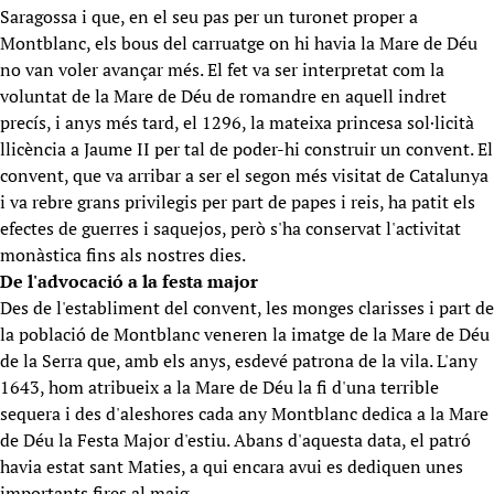
Saragossa i que, en el seu pas per un turonet proper a
Montblanc, els bous del carruatge on hi havia la Mare de Déu
no van voler avançar més. El fet va ser interpretat com la
voluntat de la Mare de Déu de romandre en aquell indret
precís, i anys més tard, el 1296, la mateixa princesa sol·licità
llicència a Jaume II per tal de poder-hi construir un convent. El
convent, que va arribar a ser el segon més visitat de Catalunya
i va rebre grans privilegis per part de papes i reis, ha patit els
efectes de guerres i saquejos, però s'ha conservat l'activitat
monàstica fins als nostres dies.
De l'advocació a la festa major
Des de l'establiment del convent, les monges clarisses i part de
la població de Montblanc veneren la imatge de la Mare de Déu
de la Serra que, amb els anys, esdevé patrona de la vila. L'any
1643, hom atribueix a la Mare de Déu la fi d'una terrible
sequera i des d'aleshores cada any Montblanc dedica a la Mare
de Déu la Festa Major d'estiu. Abans d'aquesta data, el patró
havia estat sant Maties, a qui encara avui es dediquen unes
importants fires al maig.