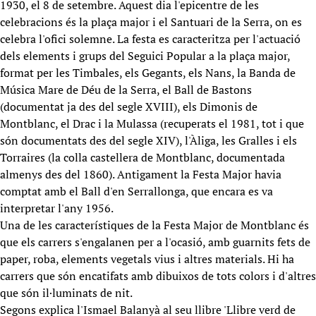
1930, el 8 de setembre. Aquest dia l'epicentre de les
celebracions és la plaça major i el Santuari de la Serra, on es
celebra l'ofici solemne. La festa es caracteritza per l'actuació
dels elements i grups del Seguici Popular a la plaça major,
format per les Timbales, els Gegants, els Nans, la Banda de
Música Mare de Déu de la Serra, el Ball de Bastons
(documentat ja des del segle XVIII), els Dimonis de
Montblanc, el Drac i la Mulassa (recuperats el 1981, tot i que
són documentats des del segle XIV), l'Àliga, les Gralles i els
Torraires (la colla castellera de Montblanc, documentada
almenys des del 1860). Antigament la Festa Major havia
comptat amb el Ball d'en Serrallonga, que encara es va
interpretar l'any 1956.
Una de les característiques de la Festa Major de Montblanc és
que els carrers s'engalanen per a l'ocasió, amb guarnits fets de
paper, roba, elements vegetals vius i altres materials. Hi ha
carrers que són encatifats amb dibuixos de tots colors i d'altres
que són il·luminats de nit.
Segons explica l'Ismael Balanyà al seu llibre 'Llibre verd de