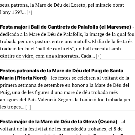
seua patrona, la Mare de Déu del Loreto, pel miracle obrat
l'any 1597...
[+]
-
Festa major i Ball de Cantirets de Palafolls (el Maresme)
dedicada a la Mare de Déu de Palafolls, la imatge de la qual fou
trobada per uns pastors entre uns matolls. El dia de la festa és
tradició fer-hi el "ball de cantirets", un ball executat amb
càntirs de vidre, com una almorratxa. Cada...
[+]
Festes patronals de la Mare de Déu del Puig de Santa
- les festes se celebren al voltant de la
Maria (l'Horta Nord)
primera setmana de setembre en honor a la Mare de Déu del
Puig, una de les figures d'una mare de déu trobada més
antigues del País Valencià. Segons la tradició fou trobada per
les tropes...
[+]
- al
Festa major de la Mare de Déu de la Gleva (Osona)
voltant de la festivitat de les marededéu trobades, el 8 de