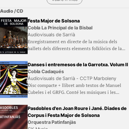
(Llibres)
Audio / CD
Festa Major de Solsona
Cobla La Principal de la Bisbal
Audiovisuals de Sarrià
Enregistrament en directe de la música dels
ballets dels diferents elements folklòrics de la...
Danses i entremesos de la Garrotxa. Volum II
Cobla Cadaqués
Àudiovisuals de Sarrià - CCTP Marboleny
Disc compacte + llibret amb textos de Manuel
Cubeles i el GRFG. Conté les músiques i les...
Pasdobles d'en Joan Roure i Jané. Diades de
Corpus i Festa Major de Solsona
Orquestra Patinfanjàs
CK Music