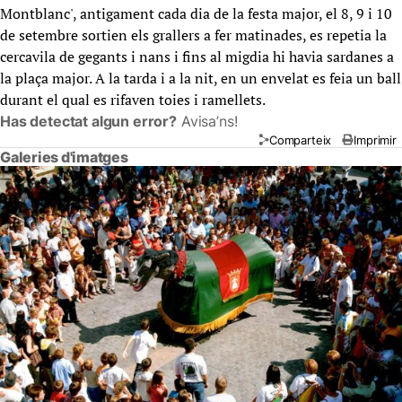
Montblanc', antigament cada dia de la festa major, el 8, 9 i 10
de setembre sortien els grallers a fer matinades, es repetia la
cercavila de gegants i nans i fins al migdia hi havia sardanes a
la plaça major. A la tarda i a la nit, en un envelat es feia un ball
durant el qual es rifaven toies i ramellets.
Has detectat algun error?
Avisa’ns!
Comparteix
Imprimir
Galeries d'imatges